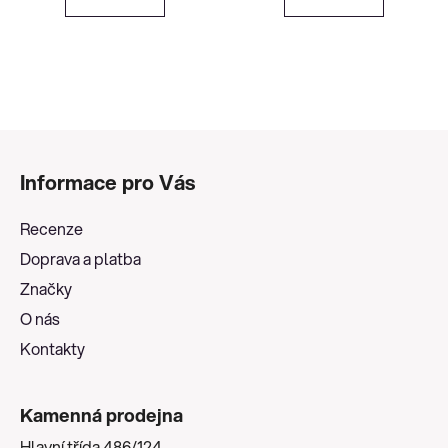
Z
á
Informace pro Vás
p
a
Recenze
t
Doprava a platba
í
Značky
O nás
Kontakty
Kamenná prodejna
Hlavní třída 486/124