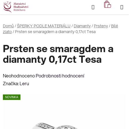
Přejít
Hledat
NÁKUP
na
KOŠÍK
obsah
Domů
/
ŠPERKY PODLE MATERIÁLU
/
Diamanty
/
Prsteny
/
Bílé
zlato
/
Prsten se smaragdem a diamanty 0,17ct Tesa
Prsten se smaragdem a
diamanty 0,17ct Tesa
Průměrné
Neohodnoceno
Podrobnosti hodnocení
hodnocení
Značka:
Leru
produktu
NOVINKA
je
0,0
z
5