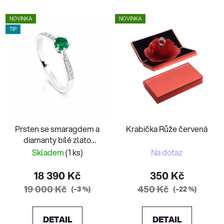
NOVINKA
NOVINKA
TIP
Prsten se smaragdem a
Krabička Růže červená
diamanty bílé zlato
Media
Skladem
(1 ks)
Na dotaz
18 390 Kč
350 Kč
19 000 Kč
450 Kč
(–3 %)
(–22 %)
DETAIL
DETAIL