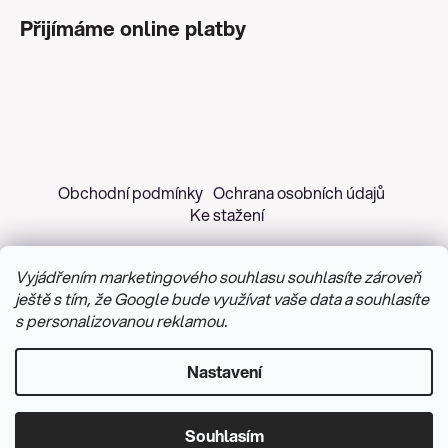
Přijímáme online platby
Obchodní podmínky
Ochrana osobních údajů
Ke stažení
Vyjádřením marketingového souhlasu souhlasíte zároveň
ještě s tím, že Google bude využívat vaše data a souhlasíte
s personalizovanou reklamou.
Copyright 2026
Z&H Růžičková
. Všechna práva
vyhrazena.
Upravit nastavení cookies
Nastavení
Vytvořil Shoptet
&
PekneWeby
Souhlasím