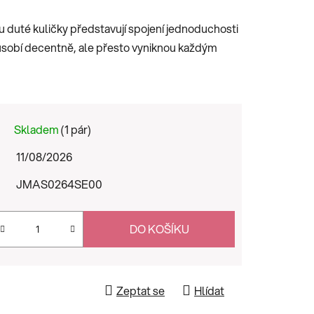
u duté kuličky představují spojení jednoduchosti
působí decentně, ale přesto vyniknou každým
Skladem
(1 pár)
11/08/2026
JMAS0264SE00
DO KOŠÍKU
Zeptat se
Hlídat