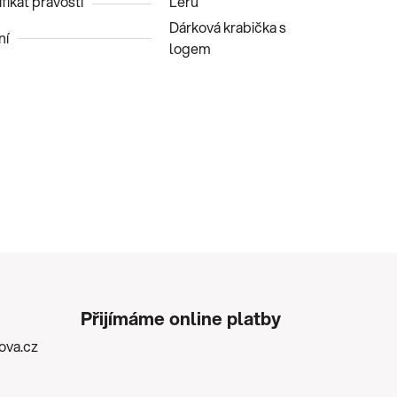
fikát pravosti
Leru
Dárková krabička s
ní
logem
Přijímáme online platby
kova.cz