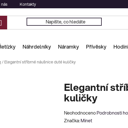
 nás
Kontakty
Řetízky
Náhrdelníky
Náramky
Přívěsky
Hodin
e
/
Elegantní stříbrné náušnice duté kuličky
Elegantní stř
kuličky
Průměrné
Neohodnoceno
Podrobnosti h
hodnocení
Značka:
Minet
produktu