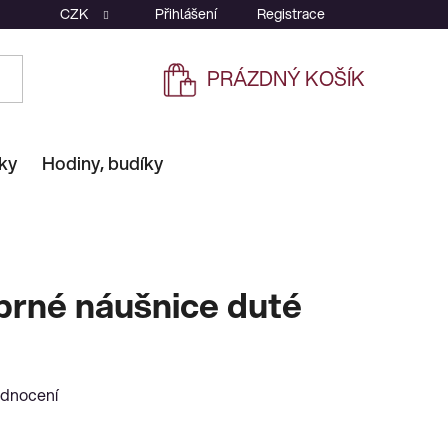
CZK
Přihlášení
Registrace
PRÁZDNÝ KOŠÍK
NÁKUPNÍ
KOŠÍK
ky
Hodiny, budíky
íbrné náušnice duté
odnocení