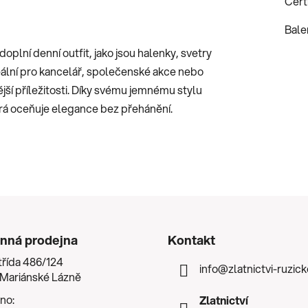
Certi
Bale
plní denní outfit, jako jsou halenky, svetry
ideální pro kancelář, společenské akce nebo
ší příležitosti. Díky svému jemnému stylu
erá oceňuje elegance bez přehánění.
nná prodejna
Kontakt
třída 486/124
info
@
zlatnictvi-ruzic
 Mariánské Lázně
no:
Zlatnictví