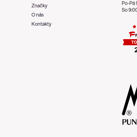
í
Po-Pá 9
Značky
So 9:00
O nás
Kontakty