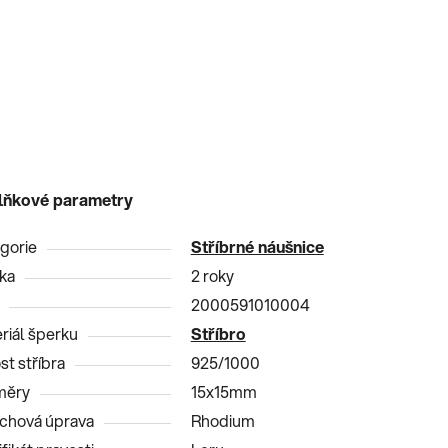
lňkové parametry
gorie
Stříbrné náušnice
ka
2 roky
2000591010004
riál šperku
Stříbro
st stříbra
925/1000
měry
15x15mm
chová úprava
Rhodium