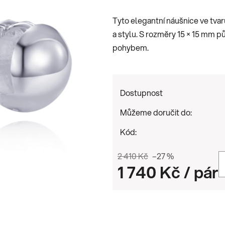
je
Tyto elegantní náušnice ve tvar
0,0
a stylu. S rozměry 15 × 15 mm 
z
pohybem.
5
hvězdiček.
Dostupnost
Můžeme doručit do:
Kód:
2 410 Kč
–27 %
1 740 Kč
/ pár
Měrná cena: