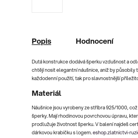
Popis
Hodnocení
Dutá konstrukce dodává šperku vzdušnost a odl
chtějí nosit elegantní náušnice, aniž by působily
každodenní použití, tak pro slavnostnější příležito
Materiál
Náušnice jsou vyrobeny ze stříbra 925/1000, což 
šperky. Mají rhodinovou povrchovou úpravu, kter
prodlužuje životnost šperku. V balení najdeš cert
dárkovou krabičku s logem.
eshop.zlatnictvi-ruz