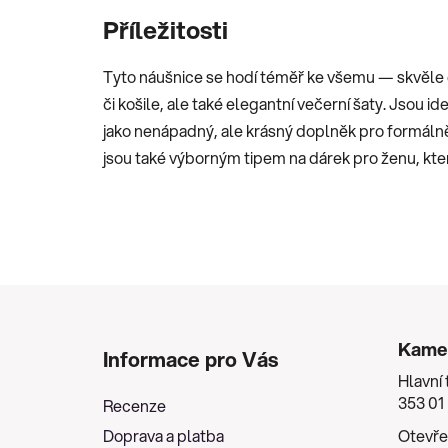
Příležitosti
Tyto náušnice se hodí téměř ke všemu — skvěle do
či košile, ale také elegantní večerní šaty. Jsou 
jako nenápadný, ale krásný doplněk pro formálněj
jsou také výborným tipem na dárek pro ženu, kt
Z
á
Kame
Informace pro Vás
p
Hlavní 
a
353 01
Recenze
t
Doprava a platba
Otevře