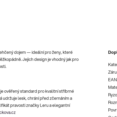
ehčený dojem — ideální pro ženy, které
Dop
 těžkopádně. Jejich design je vhodný jak pro
Kate
sti.
Záru
EAN
Mate
je ověřený standard pro kvalitní stříbrné
Ryzo
á udržuje lesk, chrání před zčernáním a
Roz
ifikát pravosti značky Leru a elegantní
Povr
ickova.cz