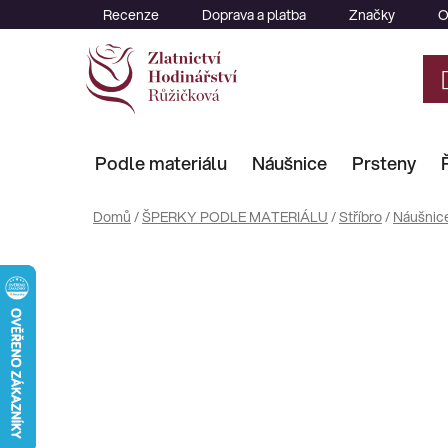
Přejít
Recenze
Doprava a platba
Značky
O
na
obsah
Podle materiálu
Náušnice
Prsteny
Domů
/
ŠPERKY PODLE MATERIÁLU
/
Stříbro
/
Náušnic