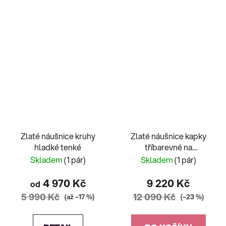
Zlaté náušnice kruhy
Zlaté náušnice kapky
hladké tenké
tříbarevné na
franfouzský patent
Skladem
(1 pár)
Skladem
(1 pár)
4 970 Kč
9 220 Kč
od
5 990 Kč
12 090 Kč
(až –17 %)
(–23 %)