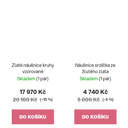
Zlaté náušnice kruhy
Náušnice srdíčka ze
vzorované
žlutého zlata
Skladem
(1 pár)
Skladem
(1 pár)
17 970 Kč
4 740 Kč
20 100 Kč
5 000 Kč
(–10 %)
(–5 %)
DO KOŠÍKU
DO KOŠÍKU