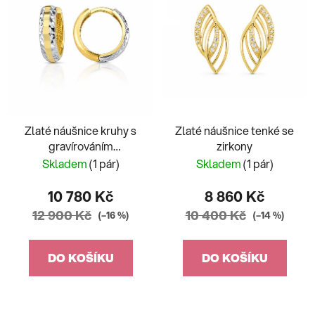
Zlaté náušnice kruhy s
Zlaté náušnice tenké se
gravírováním
zirkony
dvoubarevné
Skladem
(1 pár)
Skladem
(1 pár)
10 780 Kč
8 860 Kč
12 900 Kč
10 400 Kč
(–16 %)
(–14 %)
DO KOŠÍKU
DO KOŠÍKU