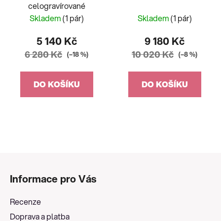
celogravírované
Skladem
(1 pár)
Skladem
(1 pár)
5 140 Kč
9 180 Kč
6 280 Kč
10 020 Kč
(–18 %)
(–8 %)
DO KOŠÍKU
DO KOŠÍKU
Z
á
Informace pro Vás
p
a
Recenze
t
Doprava a platba