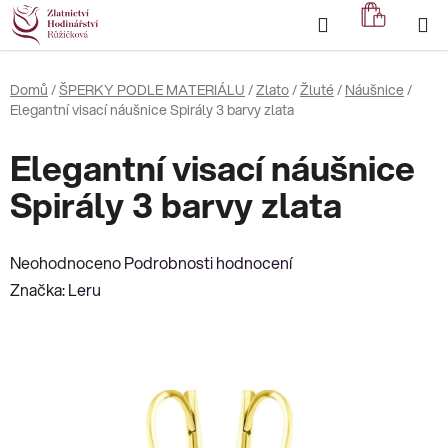
Přejít
Hledat
NÁKUP
na
KOŠÍK
obsah
Domů
/
ŠPERKY PODLE MATERIÁLU
/
Zlato
/
Žluté
/
Náušnice
/
Elegantní visací náušnice Spirály 3 barvy zlata
Elegantní visací náušnice
Spirály 3 barvy zlata
Průměrné
Neohodnoceno
Podrobnosti hodnocení
hodnocení
Značka:
Leru
produktu
je
0,0
z
5