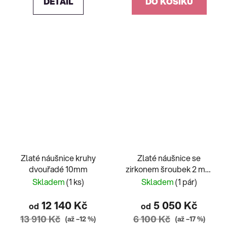
DETAIL
DO KOŠÍKU
Zlaté náušnice kruhy
Zlaté náušnice se
dvouřadé 10mm
zirkonem šroubek 2 mm
2 varianty
Skladem
(1 ks)
Skladem
(1 pár)
12 140 Kč
5 050 Kč
od
od
13 910 Kč
6 100 Kč
(až –12 %)
(až –17 %)