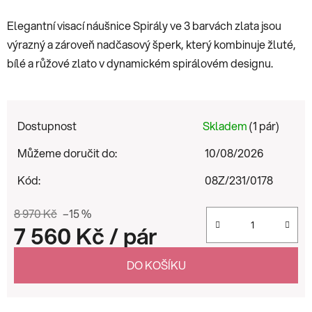
Elegantní visací náušnice Spirály ve 3 barvách zlata jsou
výrazný a zároveň nadčasový šperk, který kombinuje žluté,
bílé a růžové zlato v dynamickém spirálovém designu.
Dostupnost
Skladem
(1 pár)
Můžeme doručit do:
10/08/2026
Kód:
08Z/231/0178
8 970 Kč
–15 %
7 560 Kč
/ pár
Měrná cena:
DO KOŠÍKU