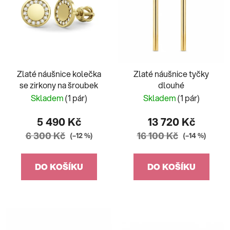
Zlaté náušnice kolečka
Zlaté náušnice tyčky
se zirkony na šroubek
dlouhé
Skladem
(1 pár)
Skladem
(1 pár)
5 490 Kč
13 720 Kč
6 300 Kč
16 100 Kč
(–12 %)
(–14 %)
DO KOŠÍKU
DO KOŠÍKU