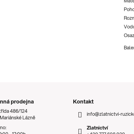
Mate
Poh
Roz
Vodo
Osaz
Bale
nná prodejna
Kontakt
třída 486/124
info
@
zlatnictvi-ruzic
 Mariánské Lázně
no:
Zlatnictví
:00 - 17:00h