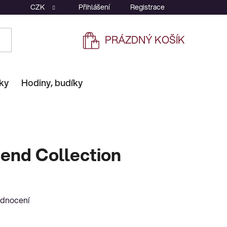
CZK
Přihlášení
Registrace
PRÁZDNÝ KOŠÍK
NÁKUPNÍ
KOŠÍK
ky
Hodiny, budíky
iend Collection
odnocení