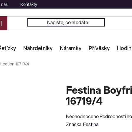
 nás
Kontakty
Řetízky
Náhrdelníky
Náramky
Přívěsky
Hodin
llection 16719/4
Festina Boyfr
16719/4
Průměrné
Neohodnoceno
Podrobnosti h
hodnocení
Značka:
Festina
produktu