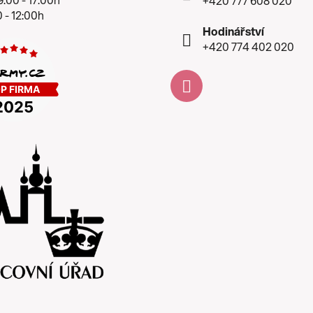
+420 777 608 020
 - 12:00h
Hodinářství
+420 774 402 020