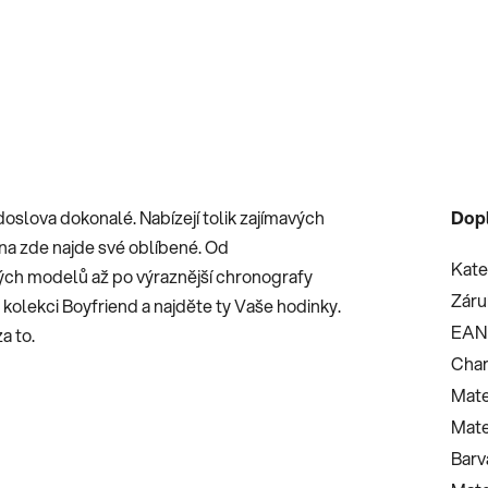
oslova dokonalé. Nabízejí tolik zajímavých
Dop
na zde najde své oblíbené. Od
Kate
ých modelů až po výraznější chronografy
Záru
kolekci Boyfriend a najděte ty Vaše hodinky.
EAN
a to.
Char
Mate
Mate
Barv