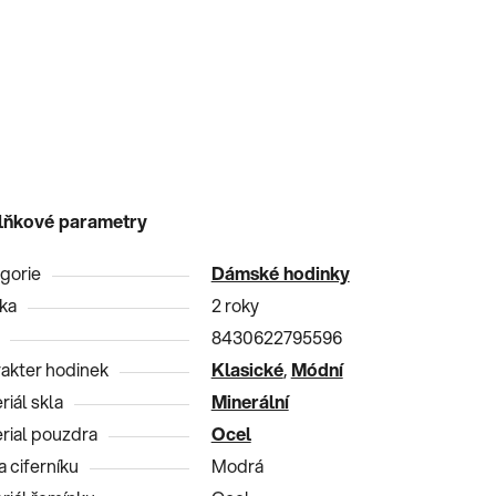
lňkové parametry
gorie
Dámské hodinky
ka
2 roky
8430622795596
akter hodinek
Klasické
,
Módní
riál skla
Minerální
rial pouzdra
Ocel
a ciferníku
Modrá