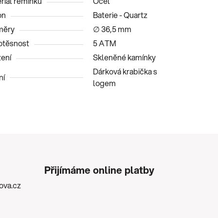
riál řemínku
Ocel
on
Baterie - Quartz
měry
∅ 36,5 mm
těsnost
5 ATM
ení
Skleněné kamínky
Dárková krabička s
ní
logem
Přijímáme online platby
kova.cz