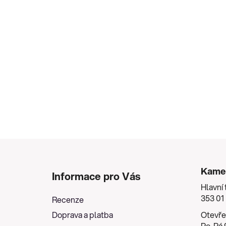
Z
á
Kame
Informace pro Vás
p
Hlavní 
a
353 01
Recenze
t
Doprava a platba
Otevře
í
Po-Pá 9