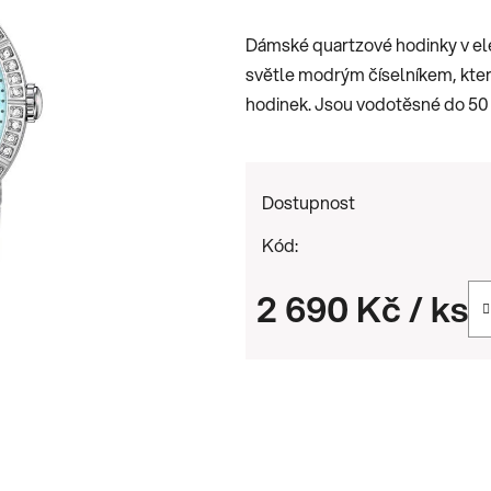
je
Dámské quartzové hodinky v e
0,0
světle modrým číselníkem, který
z
hodinek. Jsou vodotěsné do 50 
5
hvězdiček.
Dostupnost
Kód:
2 690 Kč
/ ks
Měrná cena: