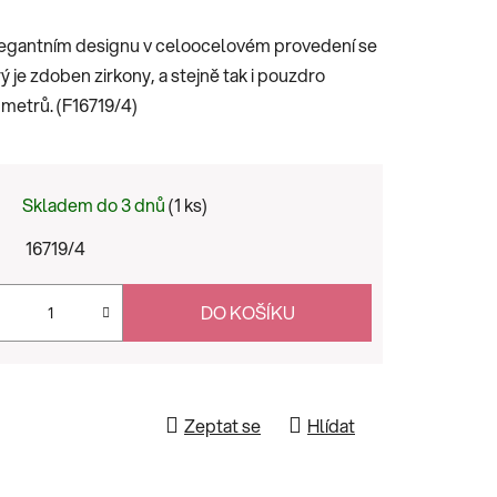
legantním designu v celoocelovém provedení se
 je zdoben zirkony, a stejně tak i pouzdro
metrů. (F16719/4)
Skladem do 3 dnů
(1 ks)
16719/4
DO KOŠÍKU
Zeptat se
Hlídat