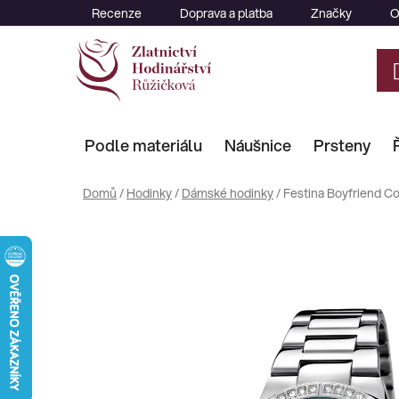
Přejít
Recenze
Doprava a platba
Značky
O
na
obsah
Podle materiálu
Náušnice
Prsteny
Domů
/
Hodinky
/
Dámské hodinky
/
Festina Boyfriend Co