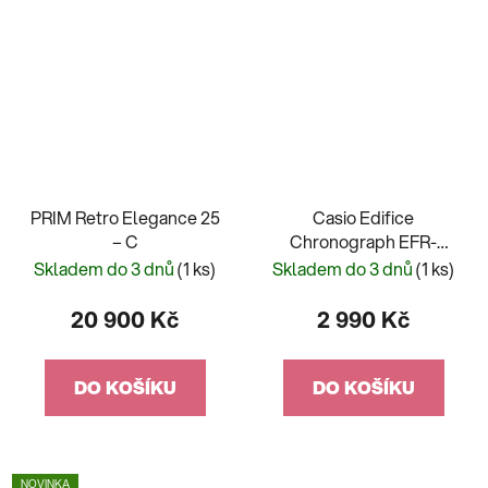
PRIM Retro Elegance 25
Casio Edifice
– C
Chronograph EFR-
526D-2AVUEF
Skladem do 3 dnů
(1 ks)
Skladem do 3 dnů
(1 ks)
20 900 Kč
2 990 Kč
DO KOŠÍKU
DO KOŠÍKU
NOVINKA