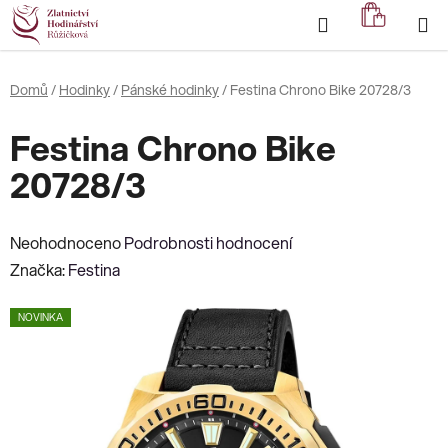
Přejít
Hledat
NÁKUP
na
KOŠÍK
obsah
Domů
/
Hodinky
/
Pánské hodinky
/
Festina Chrono Bike 20728/3
Festina Chrono Bike
20728/3
Průměrné
Neohodnoceno
Podrobnosti hodnocení
hodnocení
Značka:
Festina
produktu
NOVINKA
je
0,0
z
5
hvězdiček.