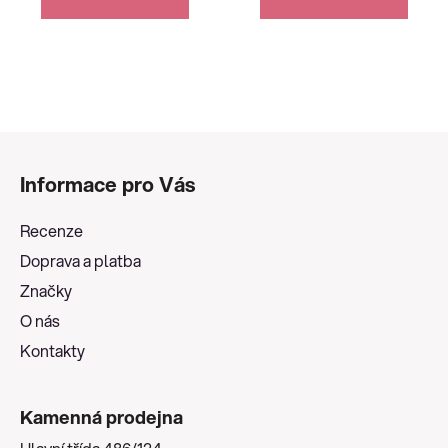
Z
á
Informace pro Vás
p
a
Recenze
t
Doprava a platba
í
Značky
O nás
Kontakty
Kamenná prodejna