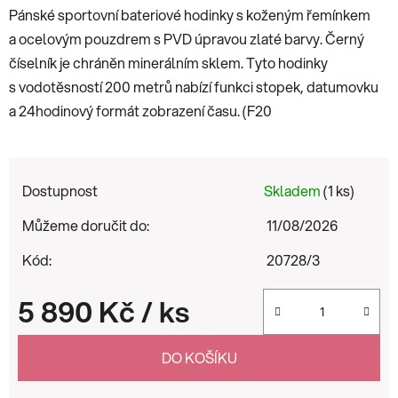
Pánské sportovní bateriové hodinky s koženým řemínkem
a ocelovým pouzdrem s PVD úpravou zlaté barvy. Černý
číselník je chráněn minerálním sklem. Tyto hodinky
s vodotěsností 200 metrů nabízí funkci stopek, datumovku
a 24hodinový formát zobrazení času. (F20
Dostupnost
Skladem
(1 ks)
Můžeme doručit do:
11/08/2026
Kód:
20728/3
5 890 Kč
/ ks
Měrná cena:
DO KOŠÍKU