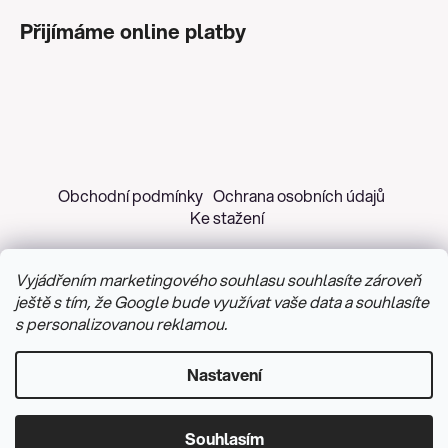
Přijímáme online platby
Obchodní podmínky
Ochrana osobních údajů
Ke stažení
Vyjádřením marketingového souhlasu souhlasíte zároveň
ještě s tím, že Google bude využívat vaše data a souhlasíte
s personalizovanou reklamou.
Copyright 2026
Z&H Růžičková
. Všechna práva
vyhrazena.
Upravit nastavení cookies
Nastavení
Vytvořil Shoptet
&
PekneWeby
Souhlasím