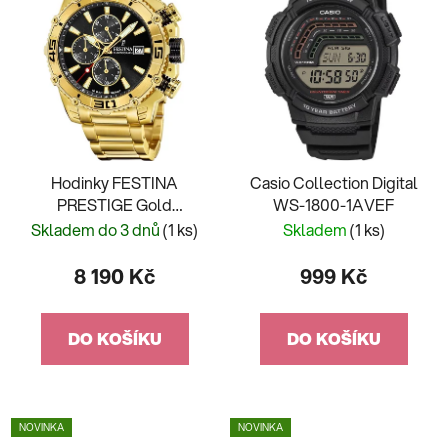
Hodinky FESTINA
Casio Collection Digital
PRESTIGE Gold
WS-1800-1AVEF
20492/4
Skladem do 3 dnů
(1 ks)
Skladem
(1 ks)
8 190 Kč
999 Kč
DO KOŠÍKU
DO KOŠÍKU
NOVINKA
NOVINKA