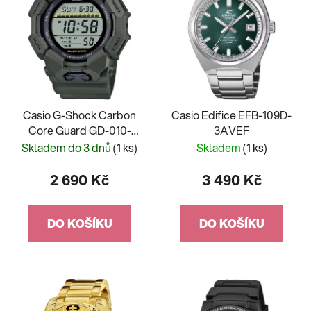
Casio G-Shock Carbon
Casio Edifice EFB-109D-
Core Guard GD-010-
3AVEF
3ER
Skladem do 3 dnů
(1 ks)
Skladem
(1 ks)
2 690 Kč
3 490 Kč
DO KOŠÍKU
DO KOŠÍKU