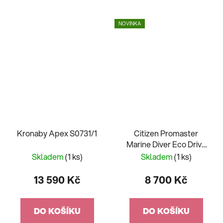
NOVINKA
Kronaby Apex S0731/1
Citizen Promaster
Marine Diver Eco Drive
Limited Edition BN0167-
Skladem
(1 ks)
Skladem
(1 ks)
09W
13 590 Kč
8 700 Kč
DO KOŠÍKU
DO KOŠÍKU