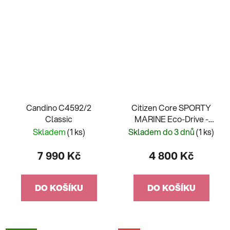
Candino C4592/2
Citizen Core SPORTY
Classic
MARINE Eco-Drive -
AW1816-89E
Skladem
(1 ks)
Skladem do 3 dnů
(1 ks)
7 990 Kč
4 800 Kč
DO KOŠÍKU
DO KOŠÍKU