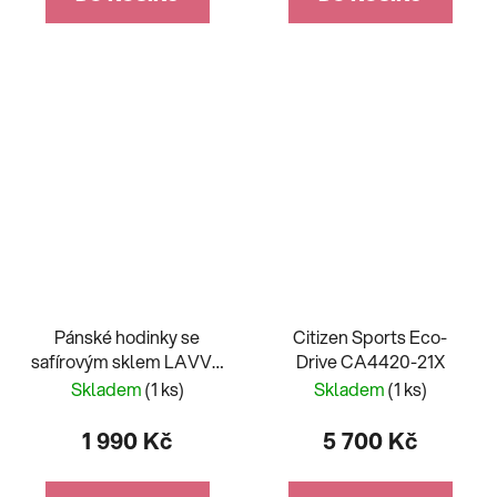
Pánské hodinky se
Citizen Sports Eco-
safírovým sklem LAVVU
Drive CA4420-21X
DYKKER Blue LWM0191
Skladem
(1 ks)
Skladem
(1 ks)
1 990 Kč
5 700 Kč