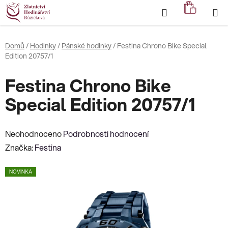
Přejít
Hledat
NÁKUP
na
KOŠÍK
obsah
Domů
/
Hodinky
/
Pánské hodinky
/
Festina Chrono Bike Special
Edition 20757/1
Festina Chrono Bike
Special Edition 20757/1
Průměrné
Neohodnoceno
Podrobnosti hodnocení
hodnocení
Značka:
Festina
produktu
NOVINKA
je
0,0
z
5