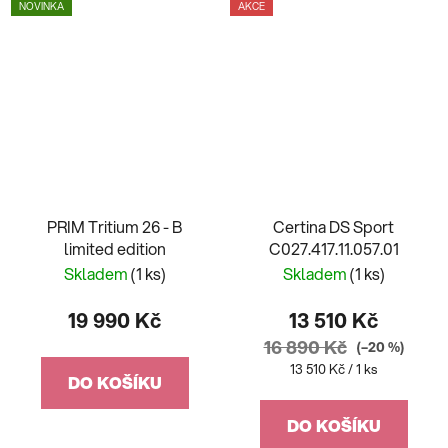
NOVINKA
AKCE
PRIM Tritium 26 - B
Certina DS Sport
limited edition
C027.417.11.057.01
Skladem
(1 ks)
Skladem
(1 ks)
19 990 Kč
13 510 Kč
16 890 Kč
(–20 %)
Měrná
13 510 Kč / 1 ks
DO KOŠÍKU
cena:
DO KOŠÍKU