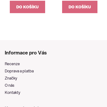
DO KOŠÍKU
DO KOŠÍKU
Z
á
Informace pro Vás
p
a
Recenze
t
Doprava a platba
í
Značky
O nás
Kontakty