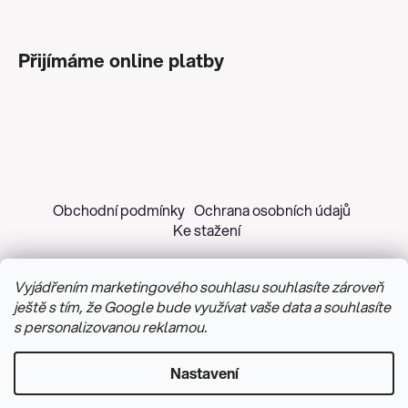
Přijímáme online platby
Obchodní podmínky
Ochrana osobních údajů
Ke stažení
Vyjádřením marketingového souhlasu souhlasíte zároveň
ještě s tím, že Google bude využívat vaše data a souhlasíte
s personalizovanou reklamou.
Copyright 2026
Z&H Růžičková
. Všechna práva
vyhrazena.
Upravit nastavení cookies
Nastavení
Vytvořil Shoptet
&
PekneWeby