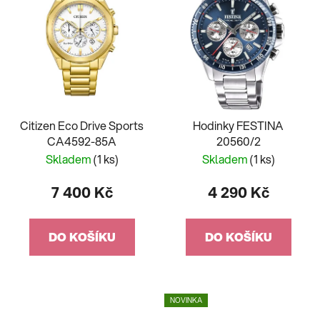
Citizen Eco Drive Sports
Hodinky FESTINA
CA4592-85A
20560/2
Skladem
(1 ks)
Skladem
(1 ks)
7 400 Kč
4 290 Kč
DO KOŠÍKU
DO KOŠÍKU
NOVINKA