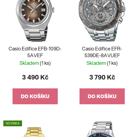
Casio Edifice EFB-109D-
Casio Edifice EFR-
5AVEF
539DE-8AVUEF
Skladem
(1 ks)
Skladem
(1 ks)
3 490 Kč
3 790 Kč
DO KOŠÍKU
DO KOŠÍKU
NOVINKA