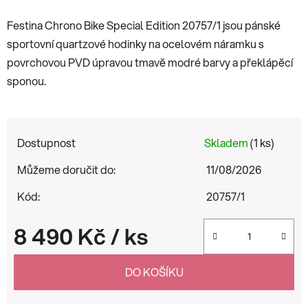
Festina Chrono Bike Special Edition 20757/1 jsou pánské
sportovní quartzové hodinky na ocelovém náramku s
povrchovou PVD úpravou tmavě modré barvy a překlápěcí
sponou.
Dostupnost
Skladem
(1 ks)
Můžeme doručit do:
11/08/2026
Kód:
20757/1
8 490 Kč
/ ks
Měrná cena:
DO KOŠÍKU