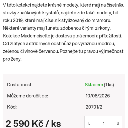
V této kolekci najdete krásné modely, které mají na číselníku
stovky značkových krystalů, najdete zde také modely, hit
roku 2019, které mají číselník stylizovaný do mramoru.
Některé varianty mají lunetu zdobenou čirými zirkony.
Kolekce Mademoiselle je doslova plná emocí a příležitostí.
Od zlatých a stříbrných odstínůaž po výraznou modrou,
zelenou či vínově červenou. Poznejte tu pravou výjimečnost
pro ženy.
Dostupnost
Skladem
(1 ks)
Můžeme doručit do:
10/08/2026
Kód:
20701/2
2 590 Kč
/ ks