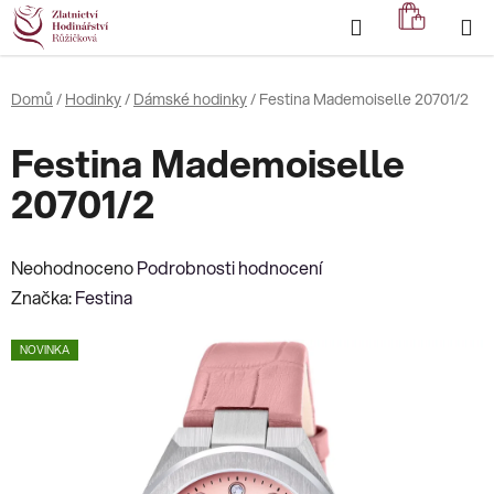
Přejít
Hledat
NÁKUP
na
KOŠÍK
obsah
Domů
/
Hodinky
/
Dámské hodinky
/
Festina Mademoiselle 20701/2
Festina Mademoiselle
20701/2
Průměrné
Neohodnoceno
Podrobnosti hodnocení
hodnocení
Značka:
Festina
produktu
NOVINKA
je
0,0
z
5
hvězdiček.