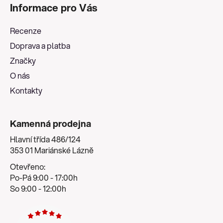
á
Informace pro Vás
p
a
Recenze
t
Doprava a platba
í
Značky
O nás
Kontakty
Kamenná prodejna
Hlavní třída 486/124
353 01 Mariánské Lázně
Otevřeno:
Po-Pá 9:00 - 17:00h
So 9:00 - 12:00h