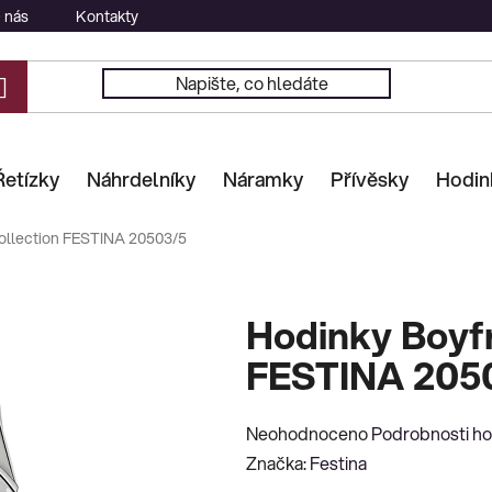
 nás
Kontakty
Řetízky
Náhrdelníky
Náramky
Přívěsky
Hodin
ollection FESTINA 20503/5
Hodinky Boyfr
FESTINA 205
Průměrné
Neohodnoceno
Podrobnosti h
hodnocení
Značka:
Festina
produktu