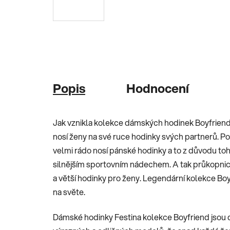
Popis
Hodnocení
Jak vznikla kolekce dámských hodinek Boyfriend? 
nosí ženy na své ruce hodinky svých partnerů. P
velmi rádo nosí pánské hodinky a to z důvodu toho
silnějším sportovním nádechem. A tak průkopnick
a větší hodinky pro ženy. Legendární kolekce Bo
na světe.
Dámské hodinky Festina kolekce Boyfriend jsou d