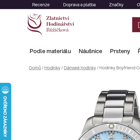
Přejít
Recenze
Doprava a platba
Značky
O
na
obsah
Podle materiálu
Náušnice
Prsteny
Domů
/
Hodinky
/
Dámské hodinky
/
Hodinky Boyfriend C