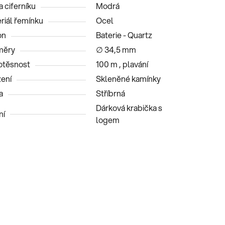
a ciferníku
Modrá
riál řemínku
Ocel
on
Baterie - Quartz
měry
∅ 34,5 mm
těsnost
100 m , plavání
ení
Skleněné kamínky
a
Stříbrná
Dárková krabička s
ní
logem