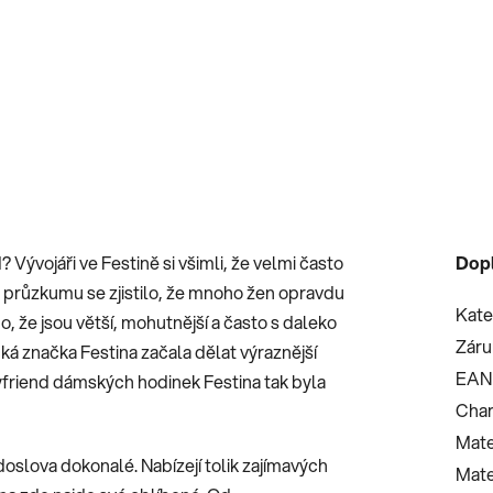
Vývojáři ve Festině si všimli, že velmi často
Dop
o průzkumu se zjistilo, že mnoho žen opravdu
Kate
, že jsou větší, mohutnější a často s daleko
Záru
á značka Festina začala dělat výraznější
EAN
yfriend dámských hodinek Festina tak byla
Char
Mate
oslova dokonalé. Nabízejí tolik zajímavých
Mate