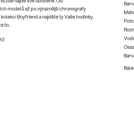
na zde najde své oblíbené. Od
Barv
ých modelů až po výraznější chronografy
Mate
kolekci Boyfriend a najděte ty Vaše hodinky.
Poh
a to.
Roz
Vodo
-Kč
Osaz
Barv
Bale