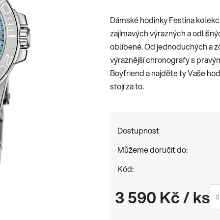
je
Dámské hodinky Festina kolekce 
0,0
zajímavých výrazných a odlišný
z
oblíbené. Od jednoduchých a z
5
výraznější chronografy s pravý
hvězdiček.
Boyfriend a najděte ty Vaše ho
stojí za to.
Dostupnost
Můžeme doručit do:
Kód:
3 590 Kč
/ ks
Měrná cena: