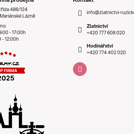
třída 486/124
info
@
zlatnictvi-ruzic
 Mariánské Lázně
no:
Zlatnictví
:00 - 17:00h
+420 777 608 020
 - 12:00h
Hodinářství
+420 774 402 020