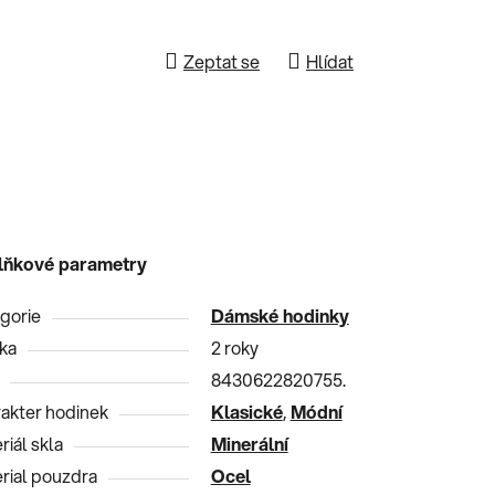
Zeptat se
Hlídat
lňkové parametry
gorie
Dámské hodinky
ka
2 roky
8430622820755.
akter hodinek
Klasické
,
Módní
riál skla
Minerální
rial pouzdra
Ocel