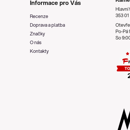
Informace pro Vás
p
Hlavní 
a
353 01
Recenze
t
Doprava a platba
Otevře
í
Po-Pá 9
Značky
So 9:00
O nás
Kontakty