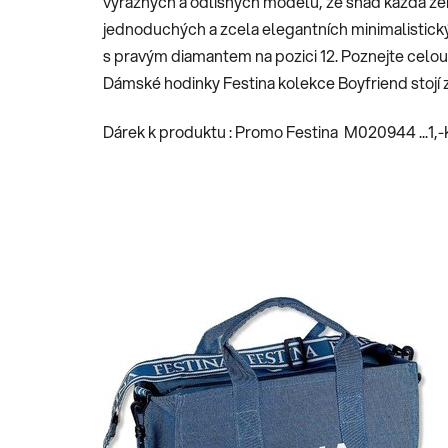
výrazných a odlišných modelů, že snad každá že
jednoduchých a zcela elegantních minimalistick
s pravým diamantem na pozici 12. Poznejte celou 
Dámské hodinky Festina kolekce Boyfriend stojí z
Dárek k produktu : Promo Festina M020944 ...1,