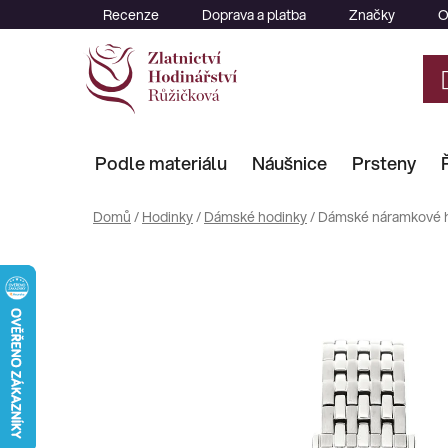
Přejít
Recenze
Doprava a platba
Značky
O
na
obsah
Podle materiálu
Náušnice
Prsteny
Domů
/
Hodinky
/
Dámské hodinky
/
Dámské náramkové h