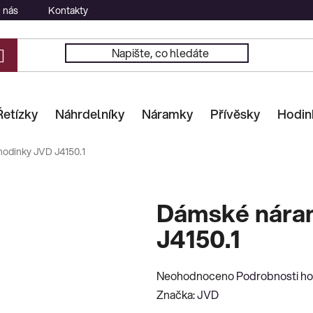
 nás
Kontakty
Řetízky
Náhrdelníky
Náramky
Přívěsky
Hodin
odinky JVD J4150.1
Dámské nára
J4150.1
Průměrné
Neohodnoceno
Podrobnosti h
hodnocení
Značka:
JVD
produktu