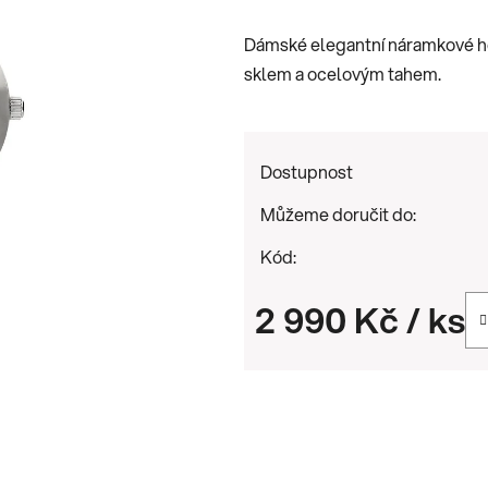
je
Dámské elegantní náramkové hod
0,0
sklem a ocelovým tahem.
z
5
hvězdiček.
Dostupnost
Můžeme doručit do:
Kód:
2 990 Kč
/ ks
Měrná cena: