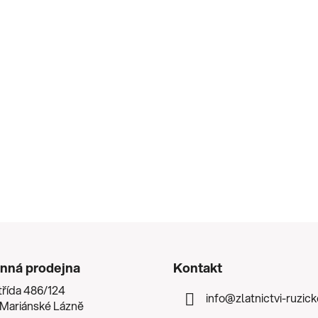
nná prodejna
Kontakt
třída 486/124
info
@
zlatnictvi-ruzic
 Mariánské Lázně