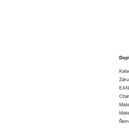
Dop
Kate
Záru
EAN
Char
Mate
Mate
Řemí