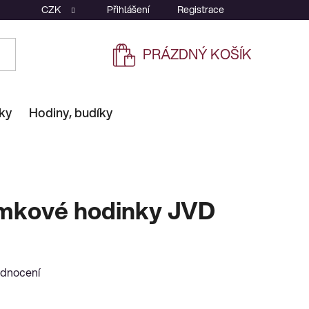
CZK
Přihlášení
Registrace
PRÁZDNÝ KOŠÍK
NÁKUPNÍ
KOŠÍK
ky
Hodiny, budíky
mkové hodinky JVD
odnocení