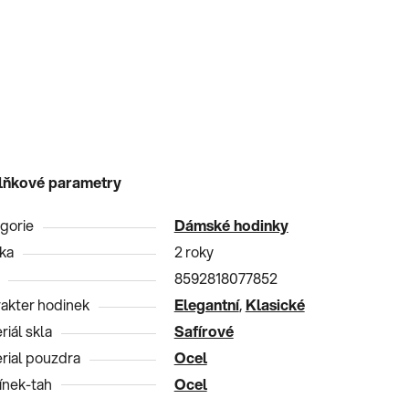
lňkové parametry
gorie
Dámské hodinky
ka
2 roky
8592818077852
akter hodinek
Elegantní
,
Klasické
riál skla
Safírové
rial pouzdra
Ocel
nek-tah
Ocel