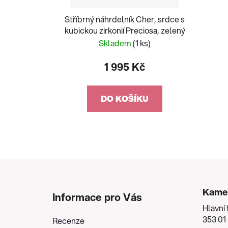
Stříbrný náhrdelník Cher, srdce s
kubickou zirkonií Preciosa, zelený
Skladem
(1 ks)
1 995 Kč
DO KOŠÍKU
Z
á
Kame
Informace pro Vás
p
Hlavní 
a
353 01
Recenze