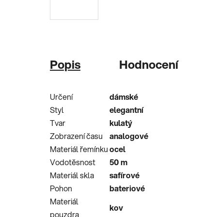
Popis
Hodnocení
Určení
dámské
Styl
elegantní
Tvar
kulatý
Zobrazení času
analogové
Materiál řemínku
ocel
Vodotěsnost
50
m
Materiál skla
safírové
Pohon
bateriové
Materiál
kov
pouzdra