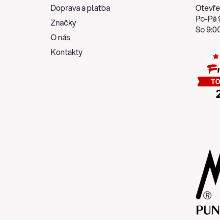
t
Doprava a platba
Otevře
í
Po-Pá 9
Značky
So 9:00
O nás
Kontakty