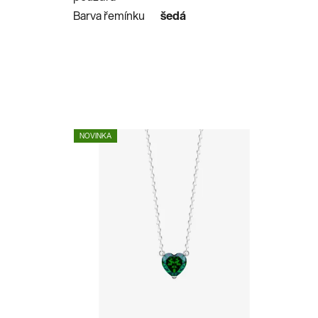
Barva řemínku
šedá
NOVINKA