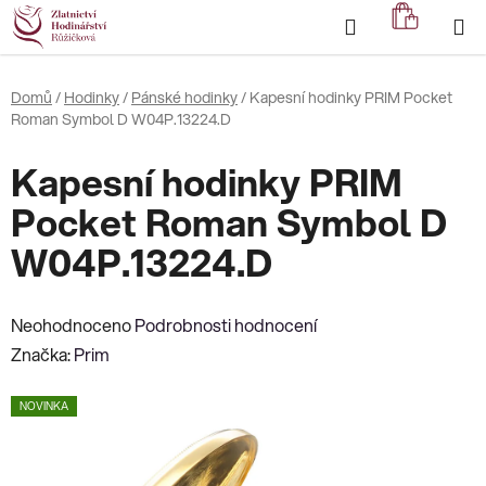
Přejít
Hledat
NÁKUP
na
KOŠÍK
obsah
Domů
/
Hodinky
/
Pánské hodinky
/
Kapesní hodinky PRIM Pocket
Roman Symbol D W04P.13224.D
Kapesní hodinky PRIM
Pocket Roman Symbol D
W04P.13224.D
Průměrné
Neohodnoceno
Podrobnosti hodnocení
hodnocení
Značka:
Prim
produktu
NOVINKA
je
0,0
z