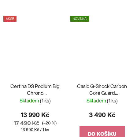
AKCE
NOVINKA
Certina DS Podium Big
Casio G-Shock Carbon
Chrono
Core Guard
C001.617.22.057.00
Camouflage Series GA-
Skladem
(1 ks)
Skladem
(1 ks)
2100CM-8AER
13 990 Kč
3 490 Kč
17 490 Kč
(–20 %)
Měrná
13 990 Kč / 1 ks
DO KOŠÍKU
cena: