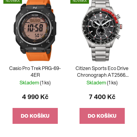
NOVINKA
NOVINKA
Casio Pro Trek PRG-69-
Citizen Sports Eco Drive
4ER
Chronograph AT2566-
88E
Skladem
(1 ks)
Skladem
(1 ks)
4 990 Kč
7 400 Kč
DO KOŠÍKU
DO KOŠÍKU