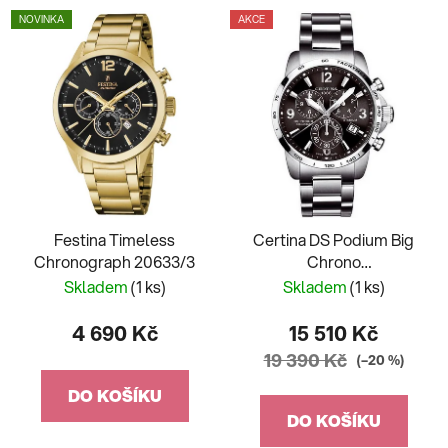
NOVINKA
AKCE
Festina Timeless
Certina DS Podium Big
Chronograph 20633/3
Chrono
C001.617.44.087.00
Skladem
(1 ks)
Skladem
(1 ks)
4 690 Kč
15 510 Kč
19 390 Kč
(–20 %)
DO KOŠÍKU
DO KOŠÍKU