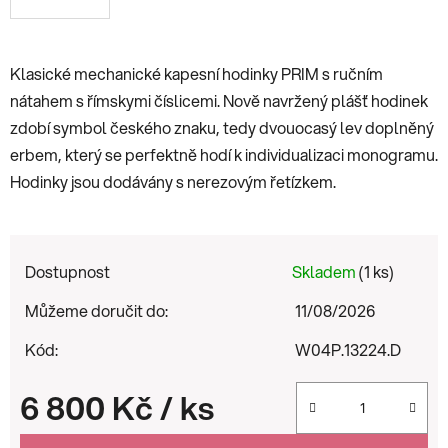
Klasické mechanické kapesní hodinky PRIM s ručním
nátahem s římskymi číslicemi. Nově navržený plášť hodinek
zdobí symbol českého znaku, tedy dvouocasý lev doplněný
erbem, který se perfektně hodí k individualizaci monogramu.
Hodinky jsou dodávány s nerezovým řetízkem.
Dostupnost
Skladem
(1 ks)
Můžeme doručit do:
11/08/2026
Kód:
W04P.13224.D
6 800 Kč
/ ks
Měrná cena: