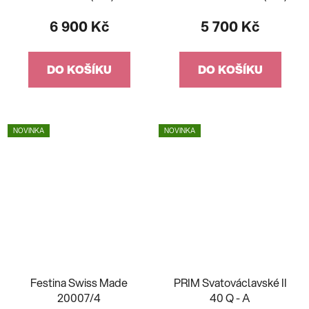
6 900 Kč
5 700 Kč
DO KOŠÍKU
DO KOŠÍKU
NOVINKA
NOVINKA
Festina Swiss Made
PRIM Svatováclavské II
20007/4
40 Q - A