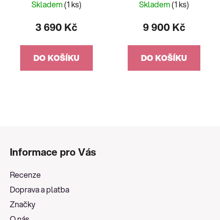
Skladem
(1 ks)
Skladem
(1 ks)
3 690 Kč
9 900 Kč
DO KOŠÍKU
DO KOŠÍKU
Z
á
Informace pro Vás
p
a
Recenze
t
Doprava a platba
í
Značky
O nás