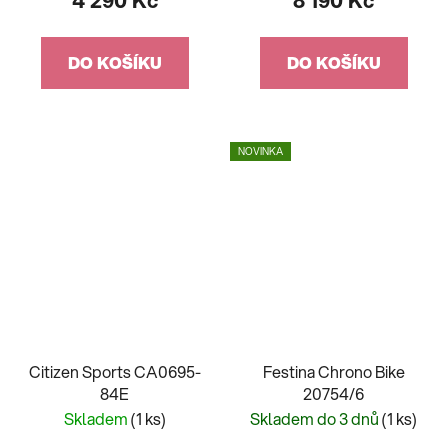
4 290 Kč
8 190 Kč
DO KOŠÍKU
DO KOŠÍKU
NOVINKA
Citizen Sports CA0695-
Festina Chrono Bike
84E
20754/6
Skladem
(1 ks)
Skladem do 3 dnů
(1 ks)