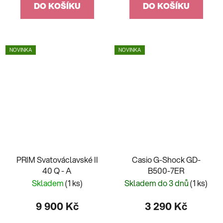
DO KOŠÍKU
DO KOŠÍKU
NOVINKA
NOVINKA
PRIM Svatováclavské II
Casio G-Shock GD-
40 Q - A
B500-7ER
Skladem
(1 ks)
Skladem do 3 dnů
(1 ks)
9 900 Kč
3 290 Kč