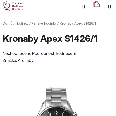
Přejít
Hledat
NÁKUP
na
KOŠÍK
obsah
Domů
/
Hodinky
/
Pánské hodinky
/
Kronaby Apex S1426/1
Kronaby Apex S1426/1
Průměrné
Neohodnoceno
Podrobnosti hodnocení
hodnocení
Značka:
Kronaby
produktu
je
0,0
z
5
hvězdiček.