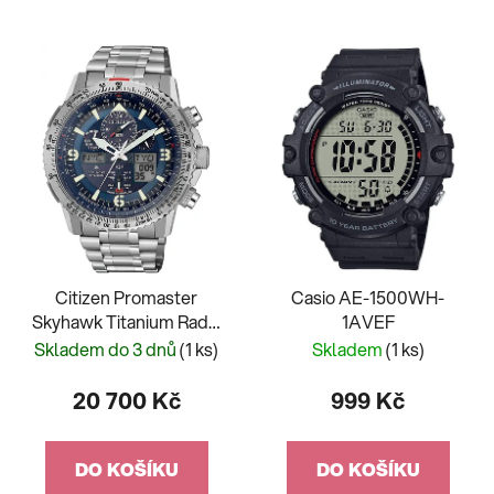
Citizen Promaster
Casio AE-1500WH-
Skyhawk Titanium Radio
1AVEF
Controlled JY8100-80L
Skladem do 3 dnů
(1 ks)
Skladem
(1 ks)
20 700 Kč
999 Kč
DO KOŠÍKU
DO KOŠÍKU