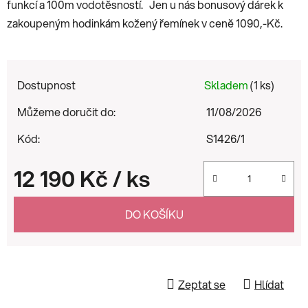
funkcí a 100m vodotěsností. Jen u nás bonusový dárek k
zakoupeným hodinkám kožený řemínek v ceně 1090,-Kč.
Dostupnost
Skladem
(1 ks)
Můžeme doručit do:
11/08/2026
Kód:
S1426/1
12 190 Kč
/ ks
Měrná cena:
DO KOŠÍKU
Zeptat se
Hlídat