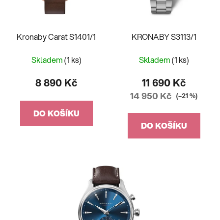
Kronaby Carat S1401/1
KRONABY S3113/1
Skladem
(1 ks)
Skladem
(1 ks)
8 890 Kč
11 690 Kč
14 950 Kč
(–21 %)
DO KOŠÍKU
DO KOŠÍKU