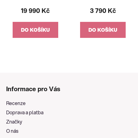
19 990 Kč
3 790 Kč
DO KOŠÍKU
DO KOŠÍKU
Z
á
Informace pro Vás
p
a
Recenze
t
Doprava a platba
í
Značky
O nás