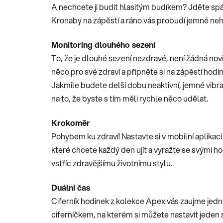
A nechcete ji budit hlasitým budíkem? Jděte spá
Kronaby na zápěstí a ráno vás probudí jemné neh
Monitoring dlouhého sezení
To, že je dlouhé sezení nezdravé, není žádná nov
něco pro své zdraví a připněte si na zápěstí hodi
Jakmile budete delší dobu neaktivní, jemné vibr
na to, že byste s tím měli rychle něco udělat.
Krokoměr
Pohybem ku zdraví! Nastavte si v mobilní aplikaci
které chcete každý den ujít a vyražte se svými 
vstříc zdravějšímu životnímu stylu.
Duální čas
Ciferník hodinek z kolekce Apex vás zaujme je
ciferníčkem, na kterém si můžete nastavit jeden 