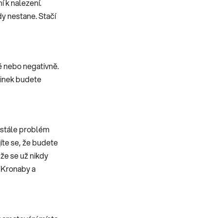
í k nalezení.
y nestane. Stačí
ně nebo negativně.
dinek budete
ustále problém
jíte se, že budete
 že se už nikdy
h Kronaby a