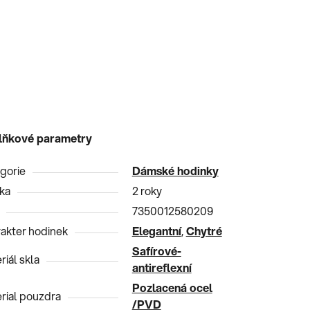
lňkové parametry
gorie
Dámské hodinky
ka
2 roky
7350012580209
akter hodinek
Elegantní
,
Chytré
Safírové-
riál skla
antireflexní
Pozlacená ocel
rial pouzdra
/PVD