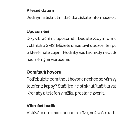
Přesné datum
Jediným stisknutím tlačítka získáte informace o
Upozornění
Díky vibračnímu upozornění budete vždy informo
voláních a SMS. Můžete si nastavit upozornění po
o které máte zájem. Hodinky vás tak nikdy nebu
nadměrnými vibracemi.
Odmítnutí hovoru
Potřebujete odmítnout hovor a nechce se vám v
telefon z kapsy? Stačí jediné stisknutí tlačítka v
Kronaby a telefon v mžiku přestane zvonit.
Vibrační budik
Vstáváte do práce mnohem dříve, než vaše part