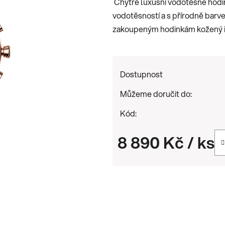
Chytré luxusní vodotěsné hodi
0,0
vodotěsností a s přírodně bar
z
zakoupeným hodinkám kožený ř
5
hvězdiček.
Dostupnost
Můžeme doručit do:
Kód:
8 890 Kč
/ ks
Měrná cena: