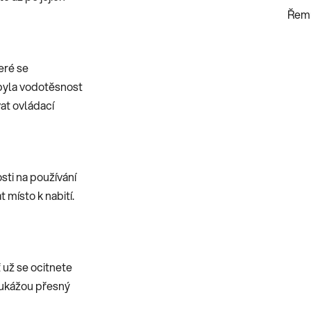
Řemí
eré se
byla vodotěsnost
at ovládací
sti na používání
 místo k nabití.
ť už se ocitnete
 ukážou přesný