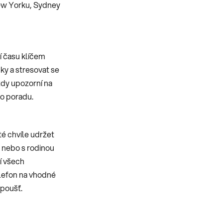
New Yorku, Sydney
í času klíčem
ky a stresovat se
ždy upozorní na
bo poradu.
té chvíle udržet
y nebo s rodinou
í všech
telefon na vhodné
spoušť.