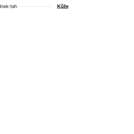
nek-tah
Kůže