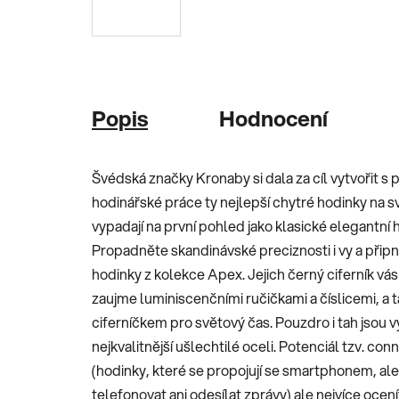
Popis
Hodnocení
Švédská značky Kronaby si dala za cíl vytvořit s
hodinářské práce ty nejlepší chytré hodinky na s
vypadají na první pohled jako klasické elegantní 
Propadněte skandinávské preciznosti i vy a připn
hodinky z kolekce Apex. Jejich černý ciferník vá
zaujme luminiscenčními ručičkami a číslicemi, a
ciferníčkem pro světový čas. Pouzdro i tah jsou 
nejkvalitnější ušlechtilé oceli. Potenciál tzv. c
(hodinky, které se propojují se smartphonem, ale
telefonovat ani odesílat zprávy) ale nejvíce ocenít