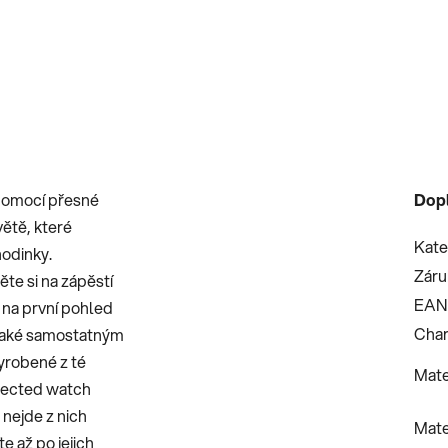
 pomocí přesné
Dop
větě, které
Kate
hodinky.
Záru
ěte si na zápěstí
EAN
s na první pohled
Char
 také samostatným
vyrobené z té
Mate
onnected watch
 nejde z nich
Mate
e až po jejich