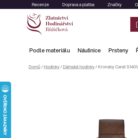
Přejít
Recenze
Doprava a platba
Značky
O
na
obsah
Podle materiálu
Náušnice
Prsteny
Domů
/
Hodinky
/
Dámské hodinky
/
Kronaby Carat S1401