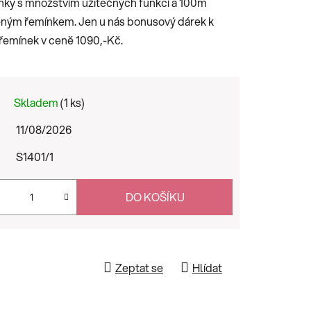
nky s množstvím užitečných funkcí a 100m
veným řemínkem. Jen u nás bonusový dárek k
emínek v ceně 1090,-Kč.
Skladem
(1 ks)
11/08/2026
S1401/1
DO KOŠÍKU
Zeptat se
Hlídat