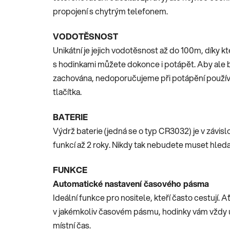
propojení s chytrým telefonem.
VODOTĚSNOST
Unikátní je jejich vodotěsnost až do 100m, díky kt
s hodinkami můžete dokonce i potápět. Aby ale 
zachována, nedoporučujeme při potápění použív
tlačítka.
BATERIE
Výdrž baterie (jedná se o typ CR3032) je v závislo
funkcí až 2 roky. Nikdy tak nebudete muset hledat
FUNKCE
Automatické nastavení časového pásma
Ideální funkce pro nositele, kteří často cestují. A
v jakémkoliv časovém pásmu, hodinky vám vždy
místní čas.