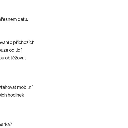
 přesném datu.
vaní o příchozích
uze od lidí,
dou obtěžovat
ytahovat mobilní
ašich hodinek
nerka?