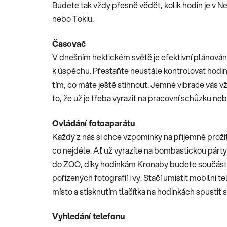
Budete tak vždy přesně vědět, kolik hodin je v 
nebo Tokiu.
Časovač
V dnešním hektickém světě je efektivní plánován
k úspěchu. Přestaňte neustále kontrolovat hodin
tím, co máte ještě stihnout. Jemné vibrace vás v
to, že už je třeba vyrazit na pracovní schůzku ne
Ovládání fotoaparátu
Každý z nás si chce vzpomínky na příjemně proži
co nejdéle. Ať už vyrazíte na bombastickou párt
do ZOO, díky hodinkám Kronaby budete součást
pořízených fotografií i vy. Stačí umístit mobilní 
místo a stisknutím tlačítka na hodinkách spustit 
Vyhledání telefonu