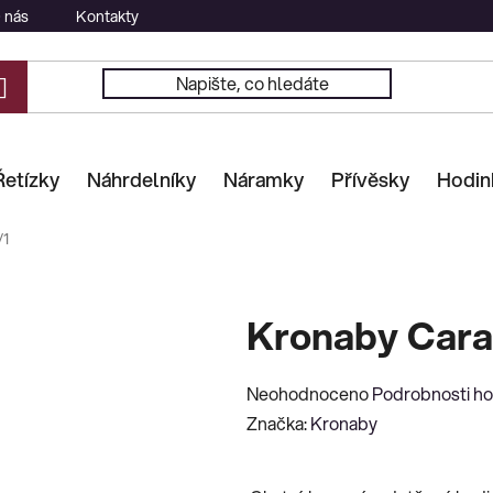
 nás
Kontakty
Řetízky
Náhrdelníky
Náramky
Přívěsky
Hodin
/1
Kronaby Cara
Průměrné
Neohodnoceno
Podrobnosti h
hodnocení
Značka:
Kronaby
produktu
je