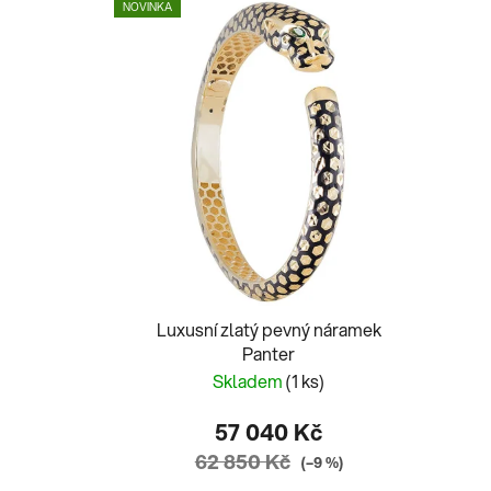
NOVINKA
Luxusní zlatý pevný náramek
Panter
Skladem
(1 ks)
57 040 Kč
62 850 Kč
(–9 %)