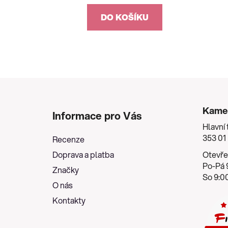
DO KOŠÍKU
Z
á
Kame
Informace pro Vás
p
Hlavní 
a
353 01
Recenze
t
Doprava a platba
Otevře
í
Po-Pá 9
Značky
So 9:00
O nás
Kontakty