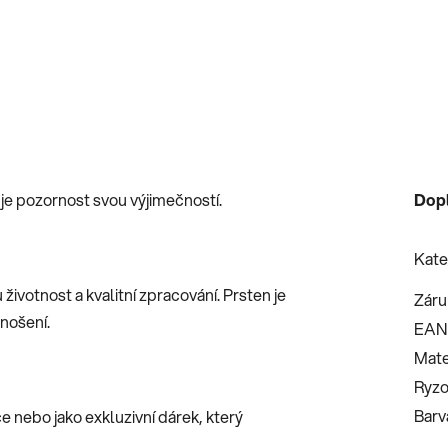
je pozornost svou výjimečností.
Dop
Kate
ivotnost a kvalitní zpracování. Prsten je
Záru
 nošení.
EAN
Mate
Ryzo
Barv
ce nebo jako exkluzivní dárek, který