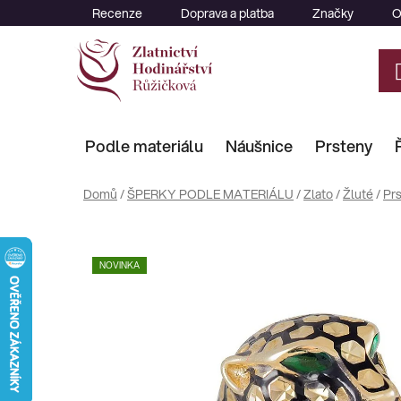
Přejít
Recenze
Doprava a platba
Značky
O
na
obsah
Podle materiálu
Náušnice
Prsteny
Domů
/
ŠPERKY PODLE MATERIÁLU
/
Zlato
/
Žluté
/
Pr
NOVINKA