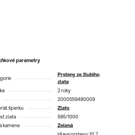
lňkové parametry
Prsteny ze žlutého
gorie
zlata
ka
2 roky
2000559480009
riál šperku
Zlato
st zlata
585/1000
a kamene
Zelená
Hlava prstenu: 10,7