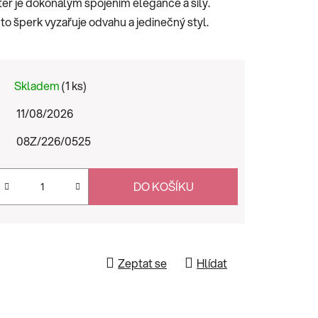
er je dokonalým spojením elegance a síly.
to šperk vyzařuje odvahu a jedinečný styl.
Skladem
(1 ks)
11/08/2026
08Z/226/0525
DO KOŠÍKU
Zeptat se
Hlídat