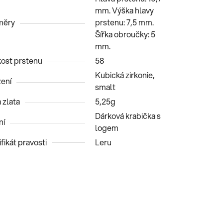
mm. Výška hlavy
měry
prstenu: 7,5 mm.
Šířka obroučky: 5
mm.
kost prstenu
58
Kubická zirkonie,
ení
smalt
 zlata
5,25g
Dárková krabička s
ní
logem
fikát pravosti
Leru