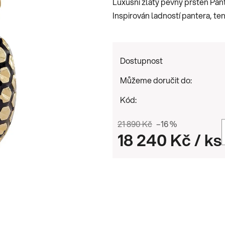
Luxusní zlatý pevný prsten Pant
0,0
Inspirován ladností pantera, ten
z
5
hvězdiček.
Dostupnost
Můžeme doručit do:
Kód:
21 890 Kč
–16 %
18 240 Kč
/ ks
Měrná cena: