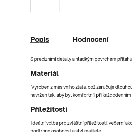
Popis
Hodnocení
S precizními detaily a hladkým povrchem přitahu
Materiál
Vyroben z masivního zlata, což zaručuje dlouhou ž
navržen tak, aby byl komfortní i při každodenním
Příležitosti
Ideální volba pro zvláštní příležitosti, večerní ak
podtrhne osobnost a styl majitele.