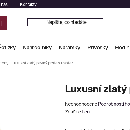
 nás
Kontakty
Řetízky
Náhrdelníky
Náramky
Přívěsky
Hodin
steny
/
Luxusní zlatý pevný prsten Panter
Luxusní zlatý
Průměrné
Neohodnoceno
Podrobnosti h
hodnocení
Značka:
Leru
produktu
je