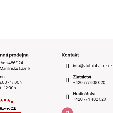
nná prodejna
Kontakt
třída 486/124
info
@
zlatnictvi-ruzic
 Mariánské Lázně
no:
Zlatnictví
:00 - 17:00h
+420 777 608 020
 - 12:00h
Hodinářství
+420 774 402 020