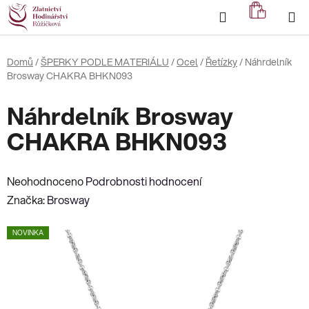
Přejít
Hledat
NÁKUP
na
KOŠÍK
obsah
Domů
/
ŠPERKY PODLE MATERIÁLU
/
Ocel
/
Řetízky
/
Náhrdelník
Brosway CHAKRA BHKN093
Náhrdelník Brosway
CHAKRA BHKN093
Průměrné
Neohodnoceno
Podrobnosti hodnocení
hodnocení
Značka:
Brosway
produktu
NOVINKA
je
0,0
z
5