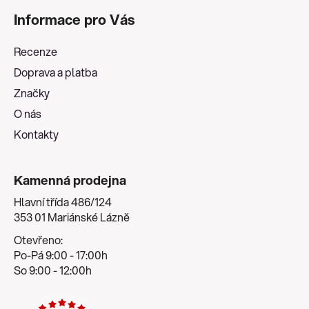
á
Informace pro Vás
p
a
Recenze
t
Doprava a platba
í
Značky
O nás
Kontakty
Kamenná prodejna
Hlavní třída 486/124
353 01 Mariánské Lázně
Otevřeno:
Po-Pá 9:00 - 17:00h
So 9:00 - 12:00h