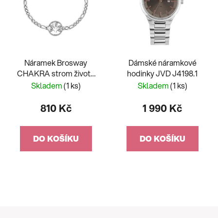
Náramek Brosway
Dámské náramkové
CHAKRA strom života
hodinky JVD J4198.1
BHKB143
Skladem
(1 ks)
Skladem
(1 ks)
810 Kč
1 990 Kč
DO KOŠÍKU
DO KOŠÍKU
Z