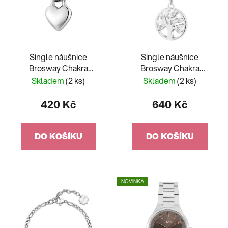
Single náušnice
Single náušnice
Brosway Chakra
Brosway Chakra
BHKE131 - 1 kus
BHKE004 - 1 kus
Skladem
(2 ks)
Skladem
(2 ks)
420 Kč
640 Kč
DO KOŠÍKU
DO KOŠÍKU
NOVINKA