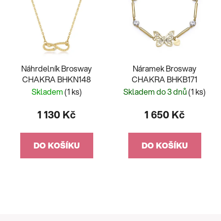
Náhrdelník Brosway
Náramek Brosway
CHAKRA BHKN148
CHAKRA BHKB171
Skladem
(1 ks)
Skladem do 3 dnů
(1 ks)
1 130 Kč
1 650 Kč
DO KOŠÍKU
DO KOŠÍKU
Z