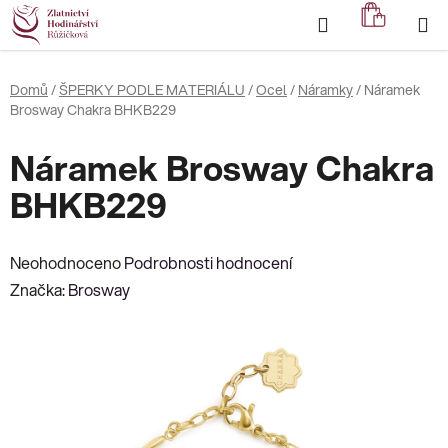
Přejít
Hledat
NÁKUP
na
KOŠÍK
obsah
Domů
/
ŠPERKY PODLE MATERIÁLU
/
Ocel
/
Náramky
/
Náramek
Brosway Chakra BHKB229
Náramek Brosway Chakra
BHKB229
Průměrné
Neohodnoceno
Podrobnosti hodnocení
hodnocení
Značka:
Brosway
produktu
je
0,0
z
5