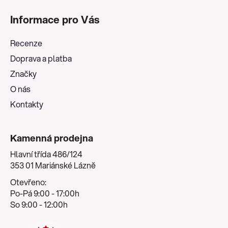
á
Informace pro Vás
p
a
Recenze
t
Doprava a platba
í
Značky
O nás
Kontakty
Kamenná prodejna
Hlavní třída 486/124
353 01 Mariánské Lázně
Otevřeno:
Po-Pá 9:00 - 17:00h
So 9:00 - 12:00h