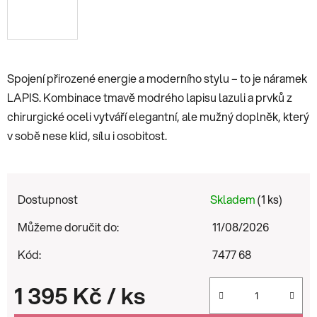
Spojení přirozené energie a moderního stylu – to je náramek
LAPIS. Kombinace tmavě modrého lapisu lazuli a prvků z
chirurgické oceli vytváří elegantní, ale mužný doplněk, který
v sobě nese klid, sílu i osobitost.
Dostupnost
Skladem
(1 ks)
Můžeme doručit do:
11/08/2026
Kód:
7477 68
1 395 Kč
/ ks