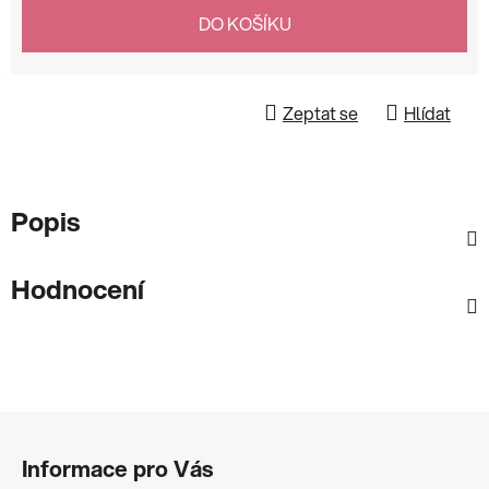
Měrná cena:
DO KOŠÍKU
Zeptat se
Hlídat
Popis
Hodnocení
Z
á
Informace pro Vás
p