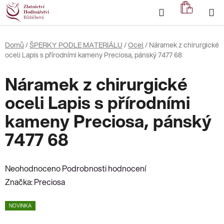
Přejít
Hledat
NÁKUP
na
KOŠÍK
obsah
Domů
/
ŠPERKY PODLE MATERIÁLU
/
Ocel
/
Náramek z chirurgické
oceli Lapis s přírodními kameny Preciosa, pánský 7477 68
Náramek z chirurgické
oceli Lapis s přírodními
kameny Preciosa, pánský
7477 68
Průměrné
Neohodnoceno
Podrobnosti hodnocení
hodnocení
Značka:
Preciosa
produktu
NOVINKA
je
0,0