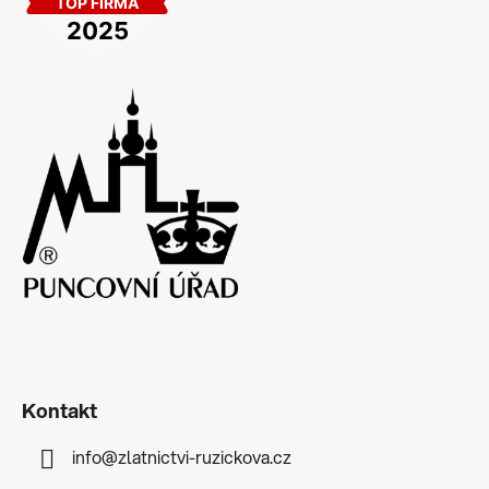
Kontakt
info
@
zlatnictvi-ruzickova.cz