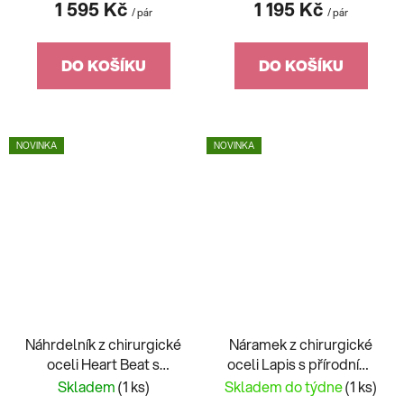
1 595 Kč
1 195 Kč
/ pár
/ pár
DO KOŠÍKU
DO KOŠÍKU
NOVINKA
NOVINKA
Náhrdelník z chirurgické
Náramek z chirurgické
oceli Heart Beat s
oceli Lapis s přírodními
kubickou zirkonií
kameny Preciosa 7476
Skladem
(1 ks)
Skladem do týdne
(1 ks)
Preciosa 7478 00
68