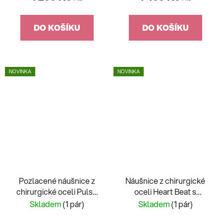
DO KOŠÍKU
DO KOŠÍKU
NOVINKA
NOVINKA
Pozlacené náušnice z
Náušnice z chirurgické
chirurgické oceli Pulse
oceli Heart Beat s
Preciosa 7480Y70
kubickou zirkonií
Skladem
(1 pár)
Skladem
(1 pár)
Preciosa 7479 00