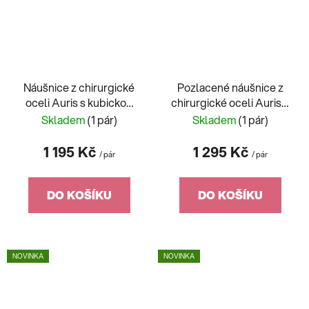
Náušnice z chirurgické
Pozlacené náušnice z
oceli Auris s kubickou
chirurgické oceli Auris s
zirkonií Preciosa
kubickou zirkonií
Skladem
(1 pár)
Skladem
(1 pár)
Preciosa
1 195 Kč
1 295 Kč
/ pár
/ pár
DO KOŠÍKU
DO KOŠÍKU
NOVINKA
NOVINKA