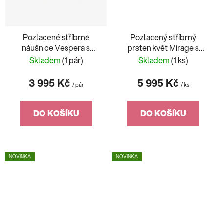
Pozlacené stříbrné
Pozlacený stříbrný
náušnice Vespera s
prsten květ Mirage s
kubickou zirkonií
kubickou zirkonií
Skladem
(1 pár)
Skladem
(1 ks)
Preciosa
Preciosa
3 995 Kč
5 995 Kč
/ pár
/ ks
DO KOŠÍKU
DO KOŠÍKU
NOVINKA
NOVINKA