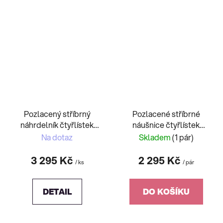
Pozlacený stříbrný
Pozlacené stříbrné
náhrdelník čtyřlístek
náušnice čtyřlístek
Lucky Leaf s kubickou
Lucky Leaf s kubickou
Na dotaz
Skladem
(1 pár)
zirkonií Preciosa
zirkonií Preciosa
3 295 Kč
2 295 Kč
/ ks
/ pár
DETAIL
DO KOŠÍKU