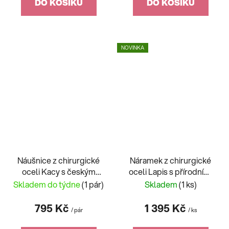
DO KOŠÍKU
DO KOŠÍKU
NOVINKA
Náušnice z chirurgické
Náramek z chirurgické
oceli Kacy s českým
oceli Lapis s přírodními
křišťálem Preciosa, bílé
kameny Preciosa,
Skladem do týdne
(1 pár)
Skladem
(1 ks)
7131 01
pánský 7477 68
795 Kč
1 395 Kč
/ pár
/ ks