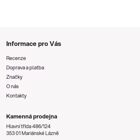
a
á
c
n
í
í
p
Z
r
v
á
Informace pro Vás
k
p
y
a
v
Recenze
t
ý
Doprava a platba
í
p
Značky
i
s
O nás
u
Kontakty
Kamenná prodejna
Hlavní třída 486/124
353 01 Mariánské Lázně