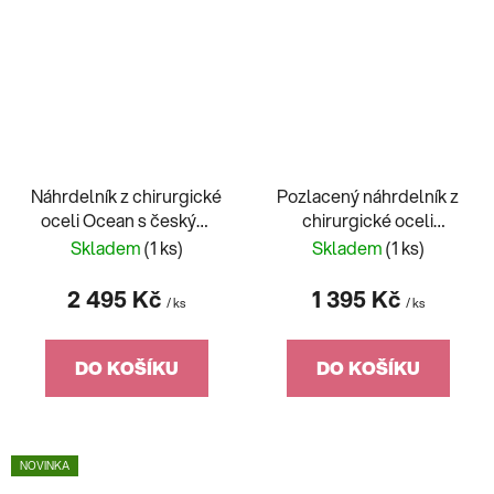
Náhrdelník z chirurgické
Pozlacený náhrdelník z
oceli Ocean s českým
chirurgické oceli
křišťálem Preciosa,
Sundrop s kubickou
Skladem
(1 ks)
Skladem
(1 ks)
emerald 7444 66
zirkonií Preciosa
7483Y00
2 495 Kč
1 395 Kč
/ ks
/ ks
DO KOŠÍKU
DO KOŠÍKU
NOVINKA