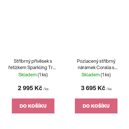
Stříbrný přívěsek s
Pozlacený stříbrný
řetízkem Sparkling Tree
náramek Coralia s
of Life, strom života s
přírodními kameny
Skladem
(1 ks)
Skladem
(1 ks)
kubickou zirkonií
Preciosa
Preciosa, bílý
2 995 Kč
3 695 Kč
/ ks
/ ks
DO KOŠÍKU
DO KOŠÍKU