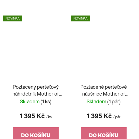
NOVINKA
NOVINKA
Pozlacený perleťový
Pozlacené perleťové
náhrdelník Mother of
náušnice Mother of
Pearl Heart, srdíčko z
Pearl Heart, srdíčka z
Skladem
(1 ks)
Skladem
(1 pár)
chirurgické oceli
chirurgické oceli
Preciosa 7490Y01
Preciosa 7491Y01
1 395 Kč
1 395 Kč
/ ks
/ pár
DO KOŠÍKU
DO KOŠÍKU