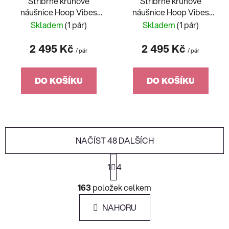
Stříbrné kruhové
Stříbrné kruhové
náušnice Hoop Vibes
náušnice Hoop Vibes
Heart s kubickou zirkonií
Drop s kubickou zirkonií
Skladem
(1 pár)
Skladem
(1 pár)
Preciosa, srdce 5427 00
Preciosa, kapka 5425 00
2 495 Kč
2 495 Kč
/ pár
/ pár
DO KOŠÍKU
DO KOŠÍKU
NAČÍST 48 DALŠÍCH
S
1
t
4
r
O
á
163
položek celkem
v
n
l
k
NAHORU
á
o
d
v