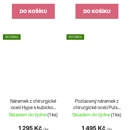
DO KOŠÍKU
DO KOŠÍKU
NOVINKA
NOVINKA
Náramek z chirurgické
Pozlacený náramek z
oceli Hype s kubickou
chirurgické oceli Pulse
zirkonií Preciosa, bílý
Preciosa 7481Y70
Skladem do týdne
(1 ks)
Skladem do týdne
(1 ks)
7469 00
1 295 Kč
1 495 Kč
/ ks
/ ks