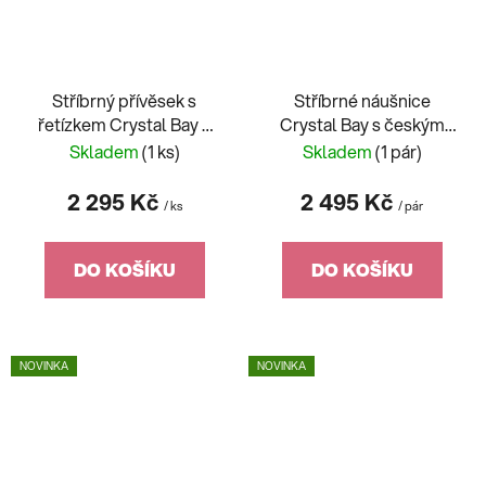
Stříbrný přívěsek s
Stříbrné náušnice
řetízkem Crystal Bay s
Crystal Bay s českým
českým křišťálem
křišťálem Preciosa,
Skladem
(1 ks)
Skladem
(1 pár)
Preciosa, krystal
krystal
2 295 Kč
2 495 Kč
/ ks
/ pár
DO KOŠÍKU
DO KOŠÍKU
NOVINKA
NOVINKA