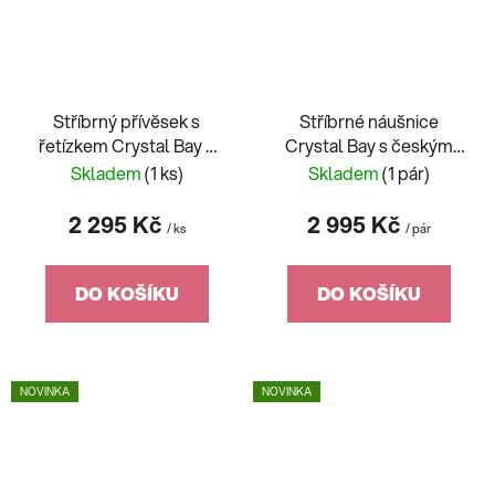
Stříbrný přívěsek s
Stříbrné náušnice
řetízkem Crystal Bay s
Crystal Bay s českým
českým křišťálem
křišťálem Preciosa, safír
Skladem
(1 ks)
Skladem
(1 pár)
Preciosa, safír
2 295 Kč
2 995 Kč
/ ks
/ pár
DO KOŠÍKU
DO KOŠÍKU
NOVINKA
NOVINKA