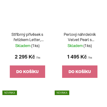
Stříbrný přívěsek s
Perlový náhrdelník
řetízkem Letter,
Velvet Pearl s
písmeno N s kubickou
voskovými perlemi
Skladem
(1 ks)
Skladem
(1 ks)
zirkonií Preciosa 5380
Preciosa, bílý 2218 01
00N
2 295 Kč
1 495 Kč
/ ks
/ ks
DO KOŠÍKU
DO KOŠÍKU
NOVINKA
NOVINKA