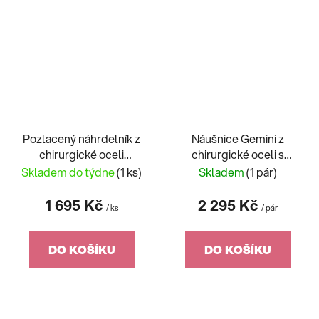
Pozlacený náhrdelník z
Náušnice Gemini z
chirurgické oceli
chirurgické oceli s
Miracle s kubickou
kubickou zirkonií
Skladem do týdne
(1 ks)
Skladem
(1 pár)
zirkonií Preciosa
Preciosa, velké kruhy
7498Y00
7338 00
1 695 Kč
2 295 Kč
/ ks
/ pár
DO KOŠÍKU
DO KOŠÍKU