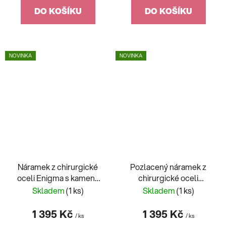
DO KOŠÍKU
DO KOŠÍKU
NOVINKA
NOVINKA
Náramek z chirurgické
Pozlacený náramek z
oceli Enigma s kameny
chirurgické oceli
kubické zirkonie
Enigma s kameny
Skladem
(1 ks)
Skladem
(1 ks)
Preciosa 7474 00
kubické zirkonie
Preciosa 7475Y00
1 395 Kč
1 395 Kč
/ ks
/ ks