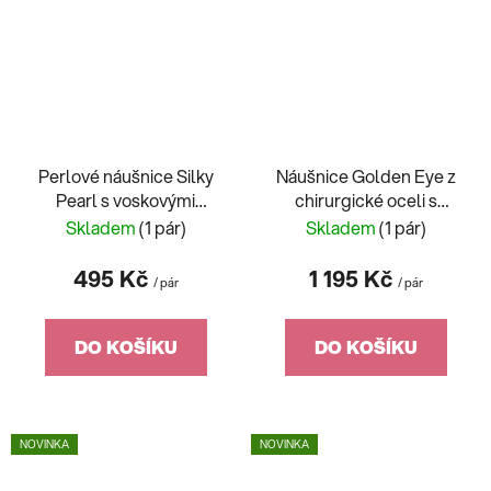
Perlové náušnice Silky
Náušnice Golden Eye z
Pearl s voskovými
chirurgické oceli s
perlemi Preciosa, bílé
českým křišťálem
Skladem
(1 pár)
Skladem
(1 pár)
mat 2271 01
Preciosa 7457Y61
495 Kč
1 195 Kč
/ pár
/ pár
DO KOŠÍKU
DO KOŠÍKU
NOVINKA
NOVINKA