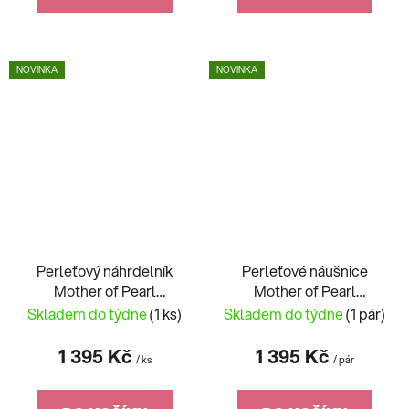
NOVINKA
NOVINKA
Perleťový náhrdelník
Perleťové náušnice
Mother of Pearl
Mother of Pearl
Butterfly, motýlek z
Butterfly, motýlci z
Skladem do týdne
(1 ks)
Skladem do týdne
(1 pár)
chirurgické oceli
chirurgické oceli
Preciosa 7492 01
Preciosa 7493 01
1 395 Kč
1 395 Kč
/ ks
/ pár