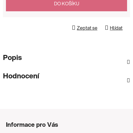
DO KOŠÍKU
Zeptat se
Hlídat
Popis
Hodnocení
Z
á
Informace pro Vás
p