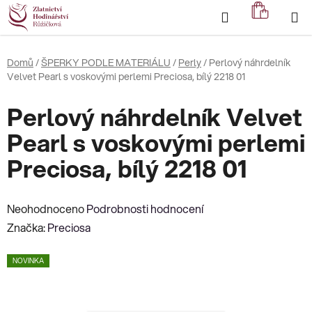
Přejít
Hledat
NÁKUP
na
KOŠÍK
obsah
Domů
/
ŠPERKY PODLE MATERIÁLU
/
Perly
/
Perlový náhrdelník
Velvet Pearl s voskovými perlemi Preciosa, bílý 2218 01
Perlový náhrdelník Velvet
Pearl s voskovými perlemi
Preciosa, bílý 2218 01
Průměrné
Neohodnoceno
Podrobnosti hodnocení
hodnocení
Značka:
Preciosa
produktu
NOVINKA
je
0,0
z