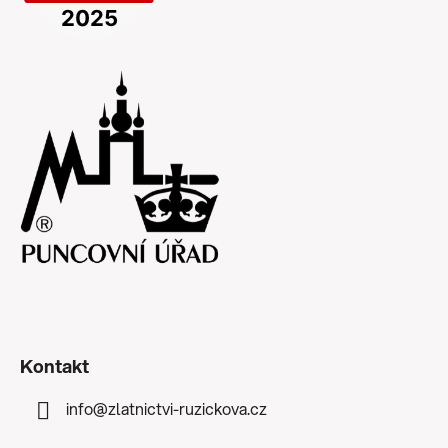
Kontakt
info
@
zlatnictvi-ruzickova.cz