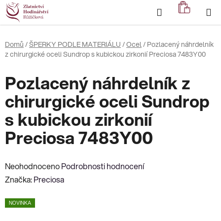
Přejít
Hledat
NÁKUP
na
KOŠÍK
obsah
Domů
/
ŠPERKY PODLE MATERIÁLU
/
Ocel
/
Pozlacený náhrdelník
z chirurgické oceli Sundrop s kubickou zirkonií Preciosa 7483Y00
Pozlacený náhrdelník z
chirurgické oceli Sundrop
s kubickou zirkonií
Preciosa 7483Y00
Průměrné
Neohodnoceno
Podrobnosti hodnocení
hodnocení
Značka:
Preciosa
produktu
NOVINKA
je
0,0