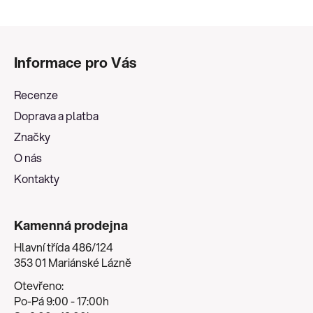
Z
á
Informace pro Vás
p
a
Recenze
t
Doprava a platba
í
Značky
O nás
Kontakty
Kamenná prodejna
Hlavní třída 486/124
353 01 Mariánské Lázně
Otevřeno:
Po-Pá 9:00 - 17:00h