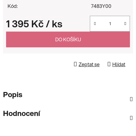
Kód:
7483Y00
1 395 Kč
/ ks
Měrná cena:
DO KOŠÍKU
Zeptat se
Hlídat
Popis
Hodnocení