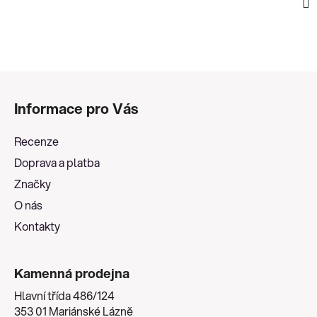
Z
á
Informace pro Vás
p
a
Recenze
t
Doprava a platba
í
Značky
O nás
Kontakty
Kamenná prodejna
Hlavní třída 486/124
353 01 Mariánské Lázně