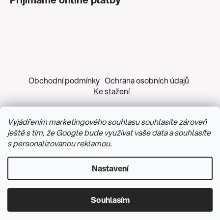
Obchodní podmínky
Ochrana osobních údajů
Ke stažení
Vyjádřením marketingového souhlasu souhlasíte zároveň
ještě s tím, že Google bude využívat vaše data a souhlasíte
s personalizovanou reklamou.
Copyright 2026
Z&H Růžičková
. Všechna práva
vyhrazena.
Upravit nastavení cookies
Nastavení
Vytvořil Shoptet
&
PekneWeby
Souhlasím