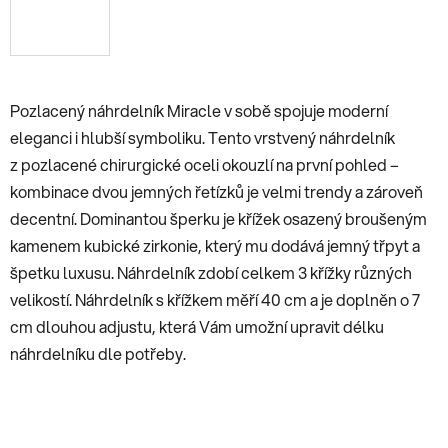
Pozlacený náhrdelník Miracle v sobě spojuje moderní
eleganci i hlubší symboliku. Tento vrstvený náhrdelník
z pozlacené chirurgické oceli okouzlí na první pohled –
kombinace dvou jemných řetízků je velmi trendy a zároveň
decentní. Dominantou šperku je křížek osazený broušeným
kamenem kubické zirkonie, který mu dodává jemný třpyt a
špetku luxusu. Náhrdelník zdobí celkem 3 křížky různých
velikostí. Náhrdelník s křížkem měří 40 cm a je doplněn o 7
cm dlouhou adjustu, která Vám umožní upravit délku
náhrdelníku dle potřeby.