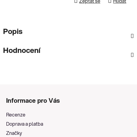
Zeptat se
Hlídat
Popis
Hodnocení
Z
á
Informace pro Vás
p
a
Recenze
t
Doprava a platba
í
Značky