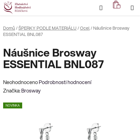
Přejít
Hledat
NÁKUP
na
KOŠÍK
obsah
Domů
/
ŠPERKY PODLE MATERIÁLU
/
Ocel
/
Náušnice Brosway
ESSENTIAL BNL087
Náušnice Brosway
ESSENTIAL BNL087
Průměrné
Neohodnoceno
Podrobnosti hodnocení
hodnocení
Značka:
Brosway
produktu
NOVINKA
je
0,0
z
5