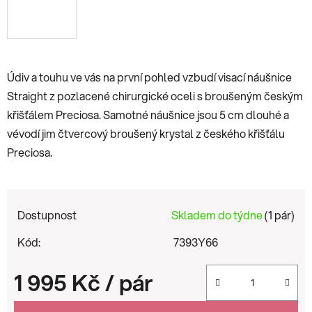
Údiv a touhu ve vás na první pohled vzbudí visací náušnice
Straight z pozlacené chirurgické oceli s broušeným českým
křišťálem Preciosa. Samotné náušnice jsou 5 cm dlouhé a
vévodí jim čtvercový broušený krystal z českého křišťálu
Preciosa.
Dostupnost
Skladem do týdne
(1 pár)
Kód:
7393Y66
1 995 Kč
/ pár
Měrná cena: