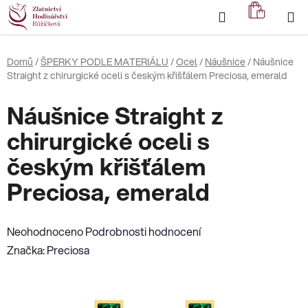
Přejít
Hledat
NÁKUP
na
KOŠÍK
obsah
Domů
/
ŠPERKY PODLE MATERIÁLU
/
Ocel
/
Náušnice
/
Náušnice
Straight z chirurgické oceli s českým křišťálem Preciosa, emerald
Náušnice Straight z
chirurgické oceli s
českým křišťálem
Preciosa, emerald
Průměrné
Neohodnoceno
Podrobnosti hodnocení
hodnocení
Značka:
Preciosa
produktu
je
0,0