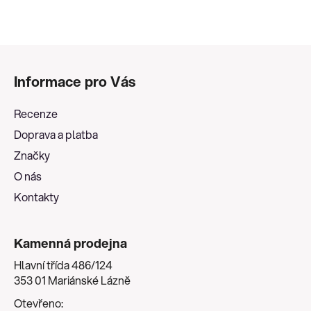
Z
á
Informace pro Vás
p
a
Recenze
t
Doprava a platba
í
Značky
O nás
Kontakty
Kamenná prodejna
Hlavní třída 486/124
353 01 Mariánské Lázně
Otevřeno: