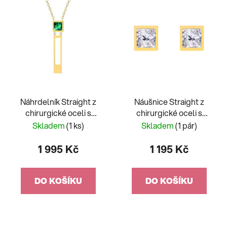
Náhrdelník Straight z
Náušnice Straight z
chirurgické oceli s
chirurgické oceli s
českým křišťálem
českým křišťálem
Skladem
(1 ks)
Skladem
(1 pár)
Preciosa, emerald
Preciosa, malé, krystal
1 995 Kč
1 195 Kč
DO KOŠÍKU
DO KOŠÍKU