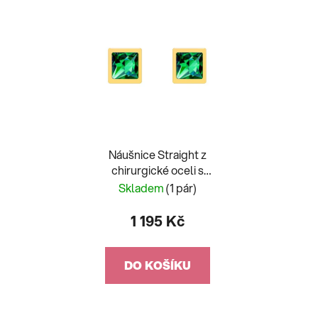
Náušnice Straight z
chirurgické oceli s
českým křišťálem
Skladem
(1 pár)
Preciosa, malé, emerald
7392Y66
1 195 Kč
DO KOŠÍKU