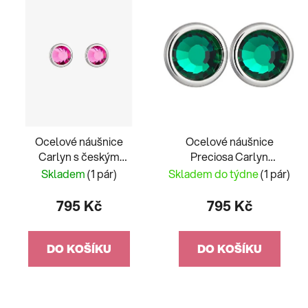
Ocelové náušnice
Ocelové náušnice
Carlyn s českým
Preciosa Carlyn
křišťálem Preciosa, roza
Emerald 7235 66
Skladem
(1 pár)
Skladem do týdne
(1 pár)
795 Kč
795 Kč
DO KOŠÍKU
DO KOŠÍKU