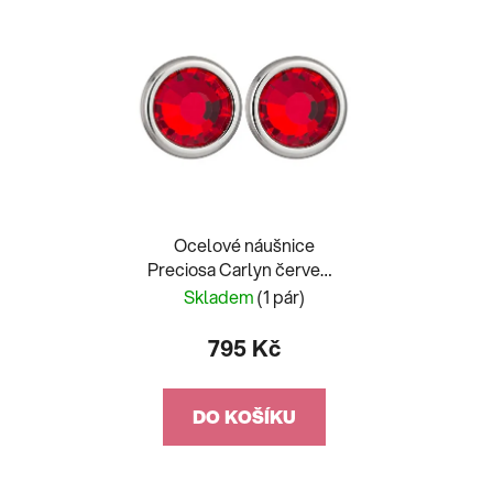
Ocelové náušnice
Preciosa Carlyn červené
7235 57
Skladem
(1 pár)
795 Kč
DO KOŠÍKU