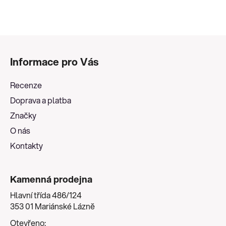
Z
á
Informace pro Vás
p
a
Recenze
t
Doprava a platba
í
Značky
O nás
Kontakty
Kamenná prodejna
Hlavní třída 486/124
353 01 Mariánské Lázně
Otevřeno: