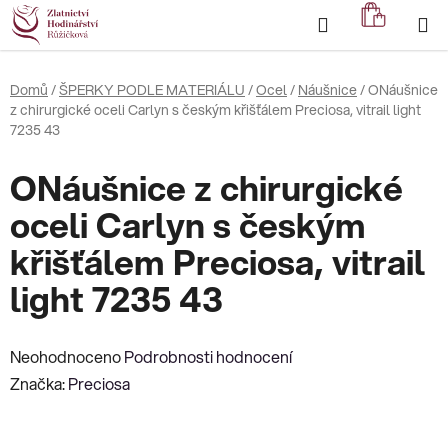
Přejít
Hledat
NÁKUP
na
KOŠÍK
obsah
Domů
/
ŠPERKY PODLE MATERIÁLU
/
Ocel
/
Náušnice
/
ONáušnice
z chirurgické oceli Carlyn s českým křišťálem Preciosa, vitrail light
7235 43
ONáušnice z chirurgické
oceli Carlyn s českým
křišťálem Preciosa, vitrail
light 7235 43
Průměrné
Neohodnoceno
Podrobnosti hodnocení
hodnocení
Značka:
Preciosa
produktu
je