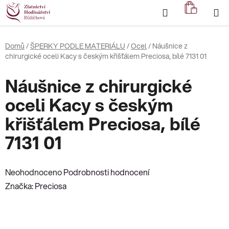
Přejít
Hledat
NÁKUP
na
KOŠÍK
obsah
Domů
/
ŠPERKY PODLE MATERIÁLU
/
Ocel
/
Náušnice z
chirurgické oceli Kacy s českým křišťálem Preciosa, bílé 7131 01
Náušnice z chirurgické
oceli Kacy s českým
křišťálem Preciosa, bílé
7131 01
Průměrné
Neohodnoceno
Podrobnosti hodnocení
hodnocení
Značka:
Preciosa
produktu
je
0,0