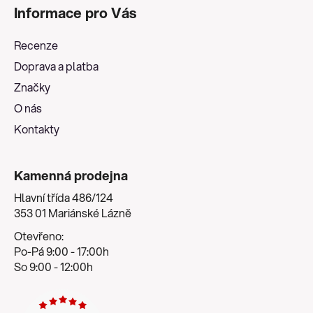
á
Informace pro Vás
p
a
Recenze
t
Doprava a platba
í
Značky
O nás
Kontakty
Kamenná prodejna
Hlavní třída 486/124
353 01 Mariánské Lázně
Otevřeno:
Po-Pá 9:00 - 17:00h
So 9:00 - 12:00h