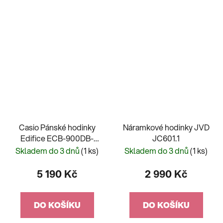
Casio Pánské hodinky
Náramkové hodinky JVD
Edifice ECB-900DB-
JC601.1
1AER
Skladem do 3 dnů
(1 ks)
Skladem do 3 dnů
(1 ks)
5 190 Kč
2 990 Kč
DO KOŠÍKU
DO KOŠÍKU