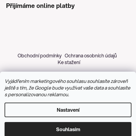
Přijímáme online platby
Obchodní podmínky
Ochrana osobních údajů
Ke stažení
Vyjádřením marketingového souhlasu souhlasíte zároveň
ještě s tím, že Google bude využívat vaše data a souhlasíte
s personalizovanou reklamou.
Copyright 2026
Z&H Růžičková
. Všechna práva
vyhrazena.
Upravit nastavení cookies
Nastavení
Vytvořil Shoptet
&
PekneWeby
Souhlasím