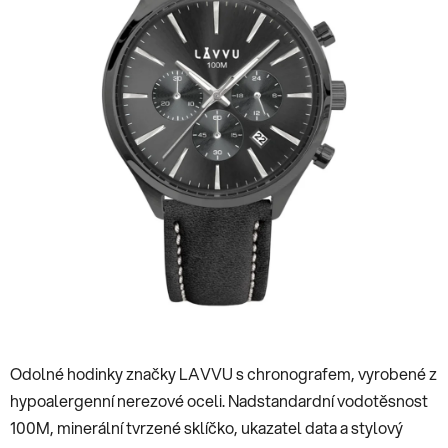
hvězdiček.
Odolné hodinky značky LAVVU s chronografem, vyrobené z
hypoalergenní nerezové oceli. Nadstandardní vodotěsnost
100M, minerální tvrzené sklíčko, ukazatel data a stylový