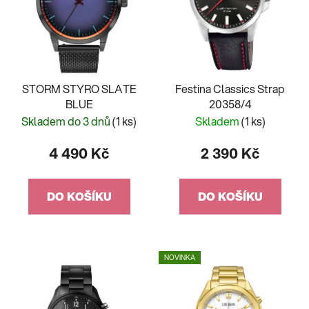
STORM STYRO SLATE
Festina Classics Strap
BLUE
20358/4
Skladem do 3 dnů
(1 ks)
Skladem
(1 ks)
4 490 Kč
2 390 Kč
DO KOŠÍKU
DO KOŠÍKU
NOVINKA