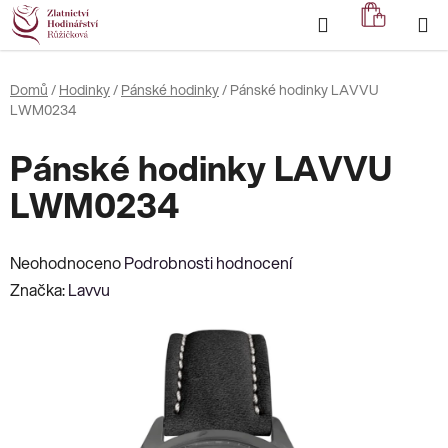
Přejít
Hledat
NÁKUP
na
KOŠÍK
obsah
Domů
/
Hodinky
/
Pánské hodinky
/
Pánské hodinky LAVVU
LWM0234
Pánské hodinky LAVVU
LWM0234
Průměrné
Neohodnoceno
Podrobnosti hodnocení
hodnocení
Značka:
Lavvu
produktu
je
0,0
z
5