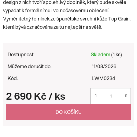
design z nich tvoří spolehlivý doplněk, který bude skvěle
vypadat k formálnímu i volnočasovému oblečení.
Vyměnitelný řemínek ze španělské svrchní kůže Top Grain,
která bývá označována za tu nejlepší na světě.
Dostupnost
Skladem
(1 ks)
Můžeme doručit do:
11/08/2026
Kód:
LWM0234
2 690 Kč
/ ks
Měrná cena:
DO KOŠÍKU