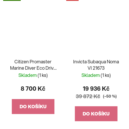
Citizen Promaster
Invicta Subaqua Noma
Marine Diver Eco Drive
VI 21673
Limited Edition BN0167-
Skladem
(1 ks)
Skladem
(1 ks)
09W
8 700 Kč
19 936 Kč
39 872 Kč
(–50 %)
DO KOŠÍKU
DO KOŠÍKU