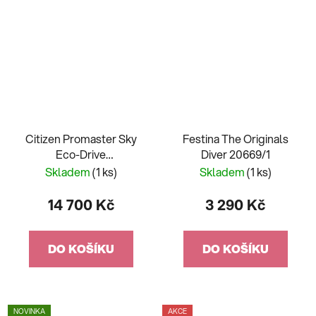
Citizen Promaster Sky
Festina The Originals
Eco-Drive
Diver 20669/1
RadioControlled
Skladem
(1 ks)
Skladem
(1 ks)
CB5001-57E
14 700 Kč
3 290 Kč
DO KOŠÍKU
DO KOŠÍKU
NOVINKA
AKCE