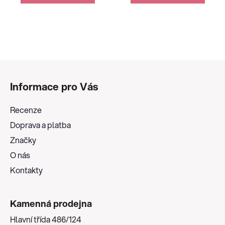
Z
á
Informace pro Vás
p
a
Recenze
t
Doprava a platba
í
Značky
O nás
Kontakty
Kamenná prodejna
Hlavní třída 486/124