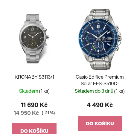
KRONABY S3113/1
Casio Edifice Premium
Solar EFS-S510D-
2AVUEF
Skladem
(1 ks)
Skladem do 3 dnů
(1 ks)
11 690 Kč
4 490 Kč
14 950 Kč
(–21 %)
DO KOŠÍKU
DO KOŠÍKU