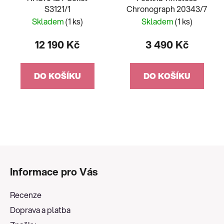
S3121/1
Chronograph 20343/7
Skladem
(1 ks)
Skladem
(1 ks)
12 190 Kč
3 490 Kč
DO KOŠÍKU
DO KOŠÍKU
Z
á
Informace pro Vás
p
a
Recenze
t
Doprava a platba
í