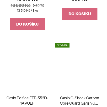
16 890 Kč
(–20 %)
Měrná
13 510 Kč / 1 ks
DO KOŠÍKU
cena:
DO KOŠÍKU
NOVINKA
Casio Edifice EFR-552D-
Casio G-Shock Carbon
1AVUEF
Core Guard Garish GA-