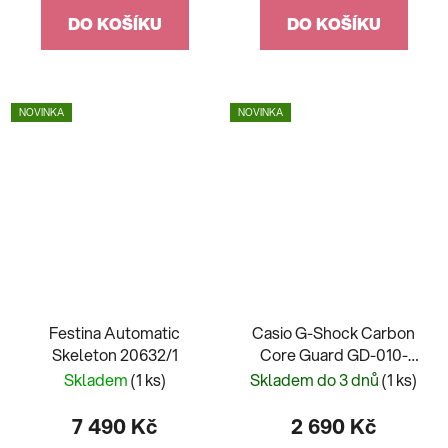
DO KOŠÍKU
DO KOŠÍKU
NOVINKA
NOVINKA
Festina Automatic
Casio G-Shock Carbon
Skeleton 20632/1
Core Guard GD-010-
3ER
Skladem
(1 ks)
Skladem do 3 dnů
(1 ks)
7 490 Kč
2 690 Kč