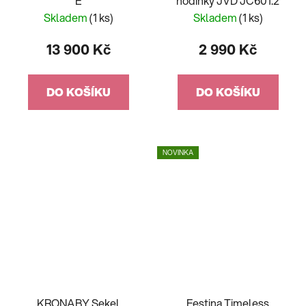
E
hodinky JVD JC601.2
Skladem
(1 ks)
Skladem
(1 ks)
13 900 Kč
2 990 Kč
DO KOŠÍKU
DO KOŠÍKU
NOVINKA
KRONABY Sekel
Festina Timeless