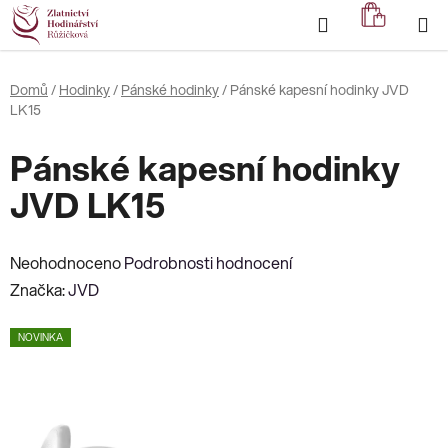
Přejít
Hledat
NÁKUP
na
KOŠÍK
obsah
Domů
/
Hodinky
/
Pánské hodinky
/
Pánské kapesní hodinky JVD
LK15
Pánské kapesní hodinky
JVD LK15
Průměrné
Neohodnoceno
Podrobnosti hodnocení
hodnocení
Značka:
JVD
produktu
NOVINKA
je
0,0
z
5