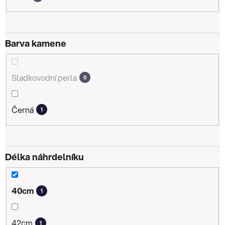
Barva kamene
Sladkovodní perla
0
Černá
1
Délka náhrdelníku
40cm
1
42cm
1