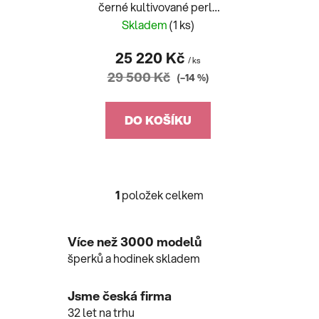
černé kultivované perly
k
40cm 9-9,5mm
Skladem
(1 ks)
t
ů
25 220 Kč
/ ks
29 500 Kč
(–14 %)
DO KOŠÍKU
1
položek celkem
O
v
l
Více než 3000 modelů
á
šperků a hodinek skladem
d
a
c
Jsme česká firma
í
32 let na trhu