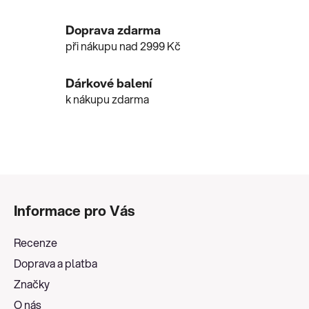
p
r
Doprava zdarma
v
při nákupu nad 2999 Kč
k
y
v
Dárkové balení
ý
k nákupu zdarma
p
i
s
u
Z
á
Informace pro Vás
p
a
Recenze
t
Doprava a platba
í
Značky
O nás