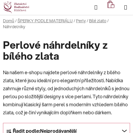
Přejít
Hledat
NÁKUP
na
KOŠÍK
obsah
Domů
/
ŠPERKY PODLE MATERIÁLU
/
Perly
/
Bílé zlato
/
Náhrdelníky
Perlové náhrdelníky z
bílého zlata
Na našem e-shopu najdete perlové náhrdelníky z bílého
zlata, které jsou ideální pro elegantní příležitosti. Nabídka
zahrnuje různé styly, od jednoduchých náhrdelníků s jednou
perlou po složitější designy s více perlami. Tyto náhrdelníky
kombinují klasický šarm perel s moderním vzhledem bílého
zlata, což je činí vynikajícím doplňkem nebo dárkem.
Ř
Řadit podle:
Nejprodávanější