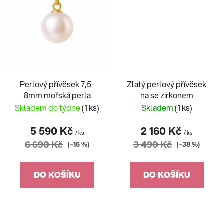
Perlový přívěsek 7,5-
Zlatý perlový přívěsek
8mm mořská perla
na se zirkonem
Skladem do týdne
(1 ks)
Skladem
(1 ks)
5 590 Kč
2 160 Kč
/ ks
/ ks
6 690 Kč
3 490 Kč
(–16 %)
(–38 %)
DO KOŠÍKU
DO KOŠÍKU