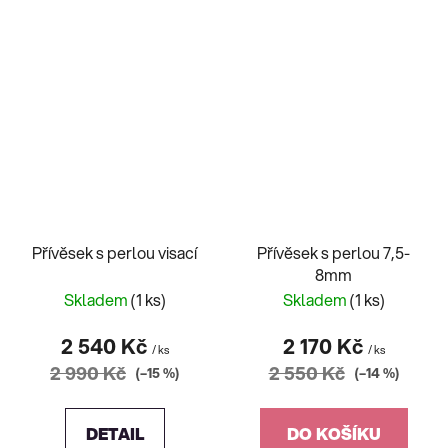
Přívěsek s perlou visací
Přívěsek s perlou 7,5-
8mm
Skladem
(1 ks)
Skladem
(1 ks)
2 540 Kč
2 170 Kč
/ ks
/ ks
2 990 Kč
2 550 Kč
(–15 %)
(–14 %)
DETAIL
DO KOŠÍKU