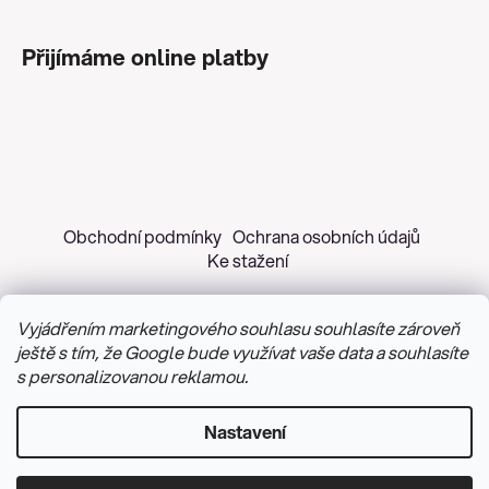
Přijímáme online platby
Obchodní podmínky
Ochrana osobních údajů
Ke stažení
Vyjádřením marketingového souhlasu souhlasíte zároveň
ještě s tím, že Google bude využívat vaše data a souhlasíte
s personalizovanou reklamou.
Copyright 2026
Z&H Růžičková
. Všechna práva
vyhrazena.
Upravit nastavení cookies
Nastavení
Vytvořil Shoptet
&
PekneWeby