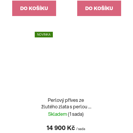
DO KOŠÍKU
DO KOŠÍKU
NOVINKA
Perlový příves ze
žlutého zlata s perlou a
diamanty 7mm
Skladem
(1 sada)
14 900 Kč
/ sada