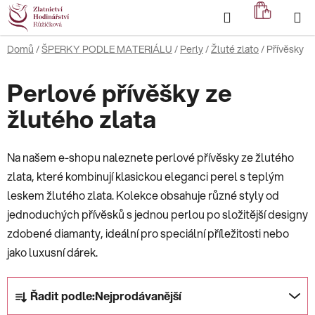
Přejít
Hledat
NÁKUP
na
KOŠÍK
obsah
Domů
/
ŠPERKY PODLE MATERIÁLU
/
Perly
/
Žluté zlato
/
Přívěsky
Perlové přívěšky ze
žlutého zlata
Na našem e-shopu naleznete perlové přívěsky ze žlutého
zlata, které kombinují klasickou eleganci perel s teplým
leskem žlutého zlata. Kolekce obsahuje různé styly od
jednoduchých přívěsků s jednou perlou po složitější designy
zdobené diamanty, ideální pro speciální příležitosti nebo
jako luxusní dárek.
Ř
Řadit podle:
Nejprodávanější
a