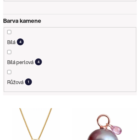
Barva kamene
Bílá
4
Bílá perlová
4
Růžová
1
V
ý
p
i