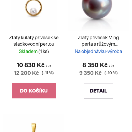
s
p
r
o
d
Zlatý kulatý přívěsek se
Zlatý přívěsek Ming
u
sladkovodní perlou
perla s růžovým
k
Safírerm
Skladem
(1 ks)
Na objednávku-výroba
t
ů
10 830 Kč
8 350 Kč
/ ks
/ ks
12 200 Kč
9 350 Kč
(–11 %)
(–10 %)
DO KOŠÍKU
DETAIL