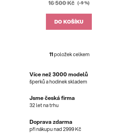
16 500 Kč
(–9 %)
DO KOŠÍKU
11
položek celkem
O
v
l
Více než 3000 modelů
á
šperků a hodinek skladem
d
a
c
Jsme česká firma
í
32 let na trhu
p
r
Doprava zdarma
v
při nákupu nad 2999 Kč
k
y