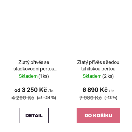
Zlatý přívěs se
Zlatý přívěs s šedou
sladkovodní perlou
tahitskou perlou
rosegold/žluté zlato
Skladem
(1 ks)
Skladem
(2 ks)
3 250 Kč
6 890 Kč
od
/ ks
/ ks
4 290 Kč
7 980 Kč
(až –24 %)
(–13 %)
DETAIL
DO KOŠÍKU