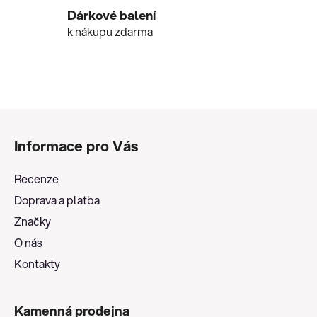
v
Dárkové balení
ý
k nákupu zdarma
p
i
s
u
Z
á
Informace pro Vás
p
a
Recenze
t
Doprava a platba
í
Značky
O nás
Kontakty
Kamenná prodejna