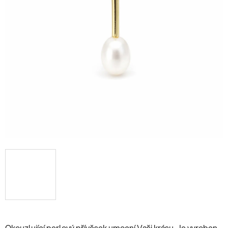
Okouzlující perlový přívěsek umocní Vaši krásu. Je vyroben