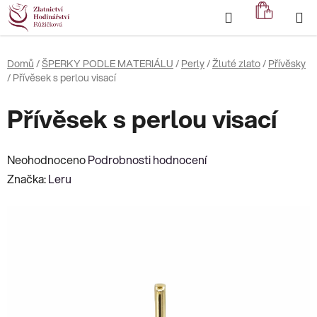
Přejít
Hledat
NÁKUP
na
KOŠÍK
obsah
Domů
/
ŠPERKY PODLE MATERIÁLU
/
Perly
/
Žluté zlato
/
Přívěsky
/
Přívěsek s perlou visací
Přívěsek s perlou visací
Průměrné
Neohodnoceno
Podrobnosti hodnocení
hodnocení
Značka:
Leru
produktu
je
0,0
z
5
hvězdiček.