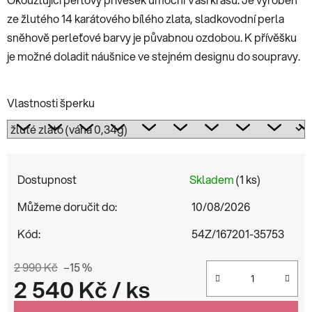
ze žlutého 14 karátového bílého zlata, sladkovodní perla
sněhově perleťové barvy je půvabnou ozdobou. K přívěšku
je možné doladit náušnice ve stejném designu do soupravy.
Vlastnosti šperku
Dostupnost
Skladem
(1 ks)
Můžeme doručit do:
10/08/2026
Kód:
54Z/167201-35753
2 990 Kč
–15 %
2 540 Kč
/ ks
Měrná cena: