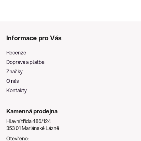
Z
á
Informace pro Vás
p
a
Recenze
t
Doprava a platba
í
Značky
O nás
Kontakty
Kamenná prodejna
Hlavní třída 486/124
353 01 Mariánské Lázně
Otevřeno: