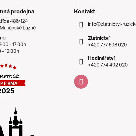
nná prodejna
Kontakt
třída 486/124
info
@
zlatnictvi-ruzic
 Mariánské Lázně
no:
Zlatnictví
:00 - 17:00h
+420 777 608 020
 - 12:00h
Hodinářství
+420 774 402 020