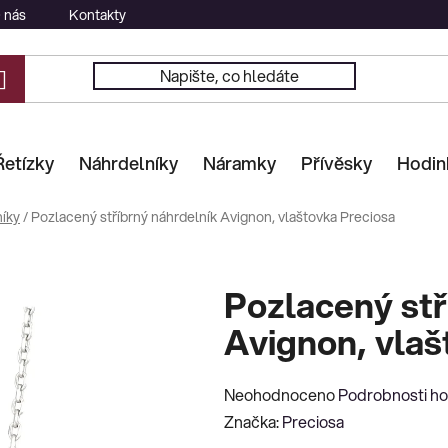
 nás
Kontakty
Řetízky
Náhrdelníky
Náramky
Přívěsky
Hodin
íky
/
Pozlacený stříbrný náhrdelník Avignon, vlaštovka Preciosa
Pozlacený stř
Avignon, vlaš
Průměrné
Neohodnoceno
Podrobnosti h
hodnocení
Značka:
Preciosa
produktu