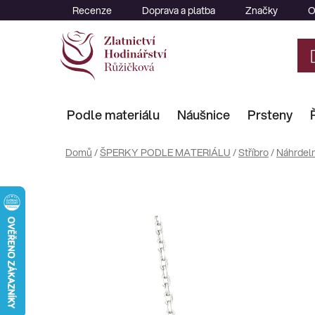
Přejít
Recenze
Doprava a platba
Značky
O
na
obsah
Podle materiálu
Náušnice
Prsteny
Domů
/
ŠPERKY PODLE MATERIÁLU
/
Stříbro
/
Náhrdeln