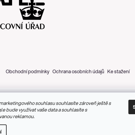
Obchodní podmínky
Ochrana osobních údajů
Ke stažení
marketingového souhlasu souhlasíte zároveň ještě s
 2026
Z&H Růžičková
. Všechna práva vyhrazena.
Upravit nastav
le bude využívat vaše data a souhlasíte s
vanou reklamou.
Vytvořil Shoptet
&
PekneWeby
í