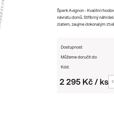
je
Šperk Avignon - Kvalitní rhodio
0,0
návratu domů. Stříbrný náhrdel
z
zlatem, zaujme dokonalým ztvá
5
hvězdiček.
Dostupnost
Můžeme doručit do:
Kód:
2 295 Kč
/ ks
Měrná cena: