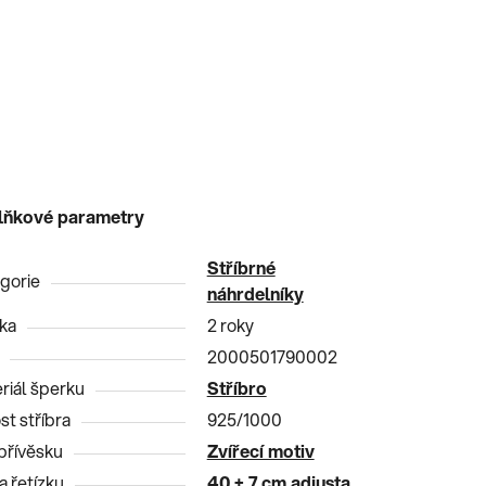
lňkové parametry
Stříbrné
gorie
náhrdelníky
ka
2 roky
2000501790002
riál šperku
Stříbro
st stříbra
925/1000
přívěsku
Zvířecí motiv
a řetízku
40 + 7 cm adjusta