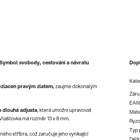
| Symbol svobody, cestování a návratu
Dop
Kate
pozlacen pravým zlatem,
zaujme dokonalým
Záru
EAN
m dlouhá adjusta
, která umožní upravovat
Mate
. Vlaštovka má rozměr 13 x 8 mm.
Ryzo
Typ 
ého stříbra, což zaručuje jeho vynikající
Délk