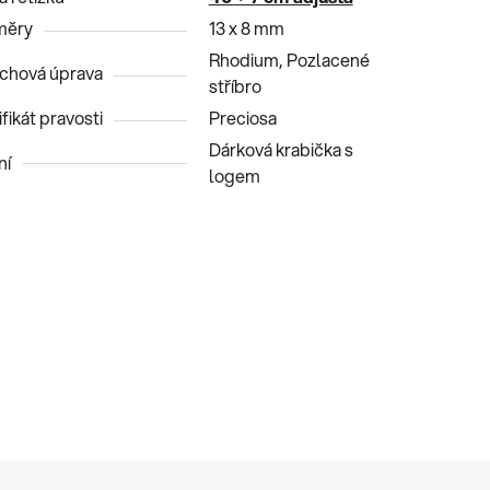
měry
13 x 8 mm
Rhodium, Pozlacené
chová úprava
stříbro
fikát pravosti
Preciosa
Dárková krabička s
ní
logem