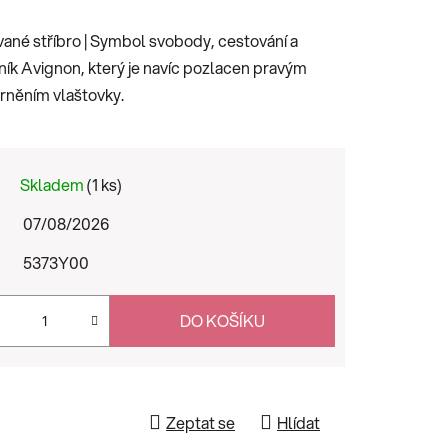
vané stříbro | Symbol svobody, cestování a
ník Avignon, který je navíc pozlacen pravým
rněním vlaštovky.
Skladem
(1 ks)
07/08/2026
5373Y00
DO KOŠÍKU
Zeptat se
Hlídat