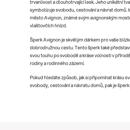
trvanlivost a dlouhotrvající lesk. Jeho unikátní tv
symbolizuje svobodu, cestování a návrat domů. I
město Avignon, známé svým avignonským most
vlaštovčích hnízd.
Šperk Avignon je skvělým dárkem pro vaše blízké, 
dobrodružnou cestu. Tento šperk také představuje
svou touhu po svobodě a kráse volnosti v přírod
rodiny a rodinného zázemí.
Pokud hledáte způsob, jak si připomínat krásu s
svobody, cestování a návratu domů, pak je šperk