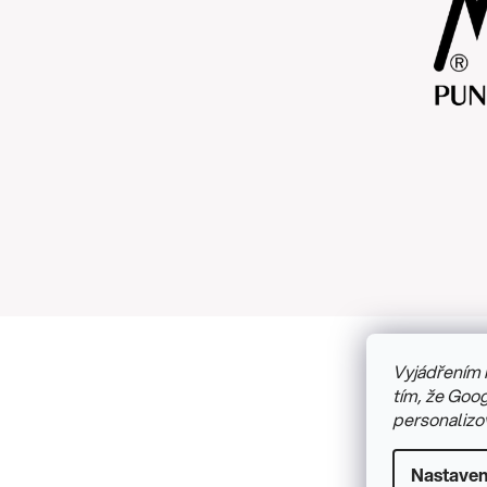
Vyjádřením 
Copyright
tím, že Goog
personalizo
Nastaven