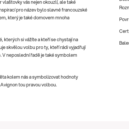
ar vlaštovky vás nejen okouzlí, ale také
Roz
nspirací pro název bylo slavné francouzské
em, který je také domovem mnoha
Povr
Certi
kterých si vážíte a kteří se chystají na
Bale
 skvělou volbu pro ty, kteří rádi vyjadřují
ě. V neposlední řadě je také symbolem
věta kolem nás a symbolizovat hodnoty
 Avignon tou pravou volbou.