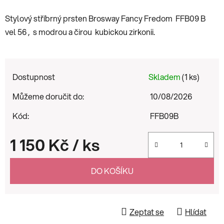
Stylový stříbrný prsten Brosway Fancy Fredom FFB09 B
vel 56 , s modrou a čirou kubickou zirkonii.
Dostupnost
Skladem
(1 ks)
Můžeme doručit do:
10/08/2026
Kód:
FFB09B
1 150 Kč
/ ks
Měrná cena:
DO KOŠÍKU
Zeptat se
Hlídat