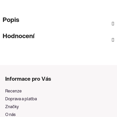
Popis
Hodnocení
Z
á
Informace pro Vás
p
a
Recenze
t
Doprava a platba
í
Značky
O nás