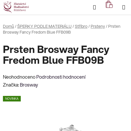
Přejít
Hledat
NÁKUP
na
KOŠÍK
obsah
Domů
/
ŠPERKY PODLE MATERIÁLU
/
Stříbro
/
Prsteny
/
Prsten
Brosway Fancy Fredom Blue FFB09B
Prsten Brosway Fancy
Fredom Blue FFB09B
Průměrné
Neohodnoceno
Podrobnosti hodnocení
hodnocení
Značka:
Brosway
produktu
NOVINKA
je
0,0
z
5