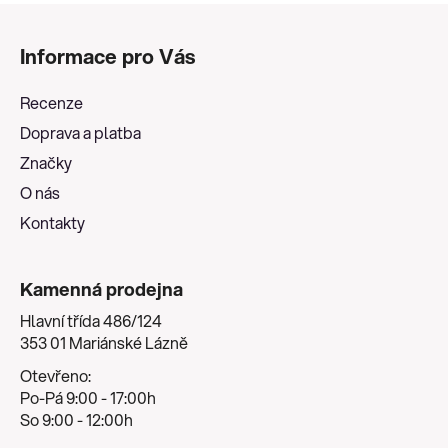
Z
á
Informace pro Vás
p
a
Recenze
t
Doprava a platba
í
Značky
O nás
Kontakty
Kamenná prodejna
Hlavní třída 486/124
353 01 Mariánské Lázně
Otevřeno:
Po-Pá 9:00 - 17:00h
So 9:00 - 12:00h