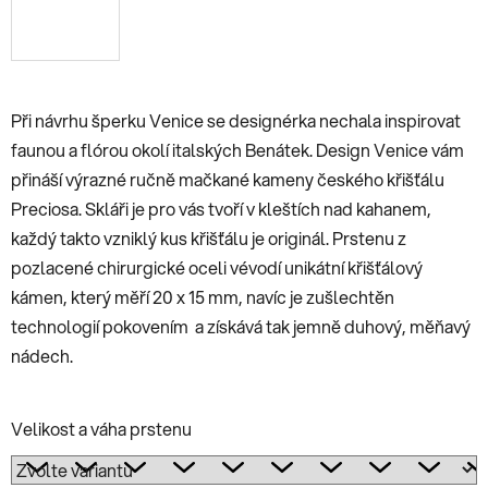
Při návrhu šperku Venice se designérka nechala inspirovat
faunou a flórou okolí italských Benátek. Design Venice vám
přináší výrazné ručně mačkané kameny českého křišťálu
Preciosa. Skláři je pro vás tvoří v kleštích nad kahanem,
každý takto vzniklý kus křišťálu je originál. Prstenu z
pozlacené chirurgické oceli vévodí unikátní křišťálový
kámen, který měří 20 x 15 mm, navíc je zušlechtěn
technologií pokovením a získává tak jemně duhový, měňavý
nádech.
Velikost a váha prstenu