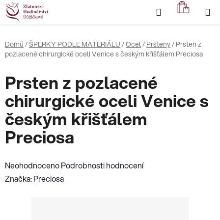
Přejít
Hledat
NÁKUP
na
KOŠÍK
obsah
Domů
/
ŠPERKY PODLE MATERIÁLU
/
Ocel
/
Prsteny
/
Prsten z
pozlacené chirurgické oceli Venice s českým křišťálem Preciosa
Prsten z pozlacené
chirurgické oceli Venice s
českým křišťálem
Preciosa
Průměrné
Neohodnoceno
Podrobnosti hodnocení
hodnocení
Značka:
Preciosa
produktu
je
0,0