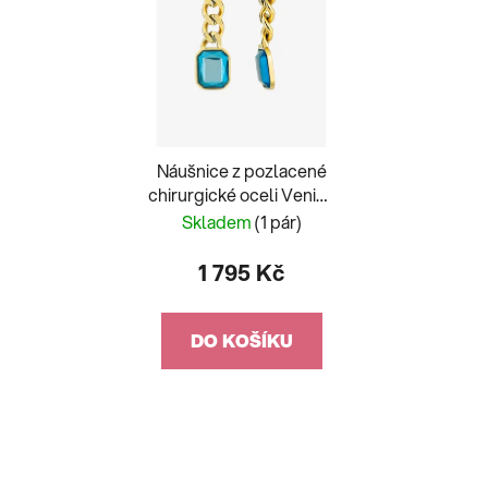
Náušnice z pozlacené
chirurgické oceli Venice
s českým křišťálem
Skladem
(1 pár)
Preciosa, akva
1 795 Kč
DO KOŠÍKU