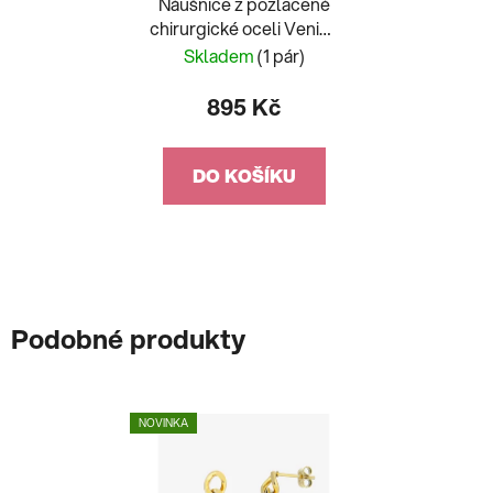
Náušnice z pozlacené
chirurgické oceli Venice
Preciosa
Skladem
(1 pár)
895 Kč
DO KOŠÍKU
Podobné produkty
NOVINKA