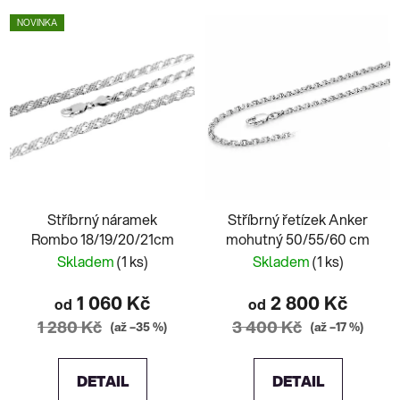
NOVINKA
Stříbrný náramek
Stříbrný řetízek Anker
Rombo 18/19/20/21cm
mohutný 50/55/60 cm
Skladem
(1 ks)
Skladem
(1 ks)
1 060 Kč
2 800 Kč
od
od
1 280 Kč
3 400 Kč
(až –35 %)
(až –17 %)
DETAIL
DETAIL