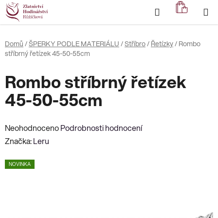
Přejít
Hledat
NÁKUP
na
KOŠÍK
obsah
Domů
/
ŠPERKY PODLE MATERIÁLU
/
Stříbro
/
Řetízky
/
Rombo
stříbrný řetízek 45-50-55cm
Rombo stříbrný řetízek
45-50-55cm
Průměrné
Neohodnoceno
Podrobnosti hodnocení
hodnocení
Značka:
Leru
produktu
NOVINKA
je
0,0
z
5