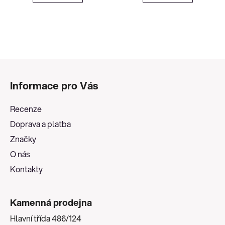
Z
á
Informace pro Vás
p
a
Recenze
t
Doprava a platba
í
Značky
O nás
Kontakty
Kamenná prodejna
Hlavní třída 486/124