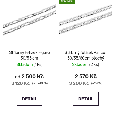
NOVINKA
Stříbrný řetízek Figaro
Stříbrný řetízek Pancer
50/55 cm
50/55/60cm plochý
Skladem
(1 ks)
Skladem
(2 ks)
2 500 Kč
2 570 Kč
od
3 120 Kč
3 200 Kč
(až –19 %)
(–19 %)
DETAIL
DETAIL