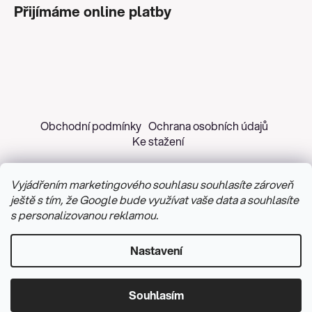
Přijímáme online platby
Obchodní podmínky
Ochrana osobních údajů
Ke stažení
Vyjádřením marketingového souhlasu souhlasíte zároveň
ještě s tím, že Google bude využívat vaše data a souhlasíte
s personalizovanou reklamou.
Copyright 2026
Z&H Růžičková
. Všechna práva
vyhrazena.
Upravit nastavení cookies
Nastavení
Vytvořil Shoptet
&
PekneWeby
Souhlasím