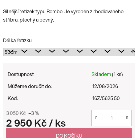
Silnější řetízek typu Rombo. Je vyroben z rhodiovaného
stříbra, plochý a pevný.
Délka řetízku
Dostupnost
Skladem
(1 ks)
Můžeme doručit do:
12/08/2026
Kód:
16Z/5625 50
3 050 Kč
–3 %
2 950 Kč
/ ks
Měrná cena:
DO KOŠÍKU