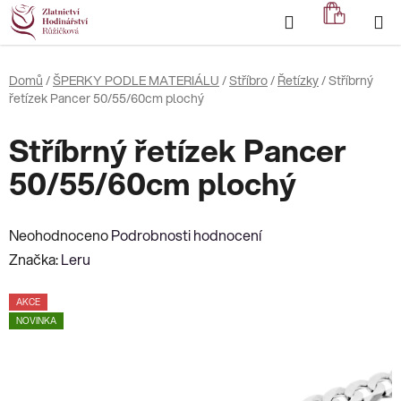
Přejít
Hledat
NÁKUP
na
KOŠÍK
obsah
Domů
/
ŠPERKY PODLE MATERIÁLU
/
Stříbro
/
Řetízky
/
Stříbrný
řetízek Pancer 50/55/60cm plochý
Stříbrný řetízek Pancer
50/55/60cm plochý
Průměrné
Neohodnoceno
Podrobnosti hodnocení
hodnocení
Značka:
Leru
produktu
AKCE
je
NOVINKA
0,0
z
5