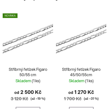
NOVINKA
Stříbrný řetízek Figaro
Stříbrný řetízek Figaro
50/55 cm
45/50/55cm
Skladem
(1 ks)
Skladem
(1 ks)
2 500 Kč
1 270 Kč
od
od
3 120 Kč
1 700 Kč
(až –19 %)
(až –31 %)