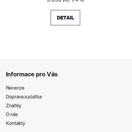
DETAIL
Z
á
Informace pro Vás
p
a
Recenze
t
Doprava a platba
í
Značky
O nás
Kontakty