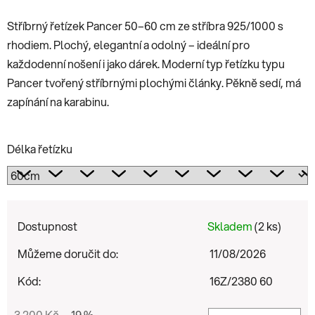
Stříbrný řetízek Pancer 50–60 cm ze stříbra 925/1000 s
rhodiem. Plochý, elegantní a odolný – ideální pro
každodenní nošení i jako dárek. Moderní typ řetízku typu
Pancer tvořený stříbrnými plochými články. Pěkně sedí, má
zapínání na karabinu.
Délka řetízku
Dostupnost
Skladem
(2 ks)
Můžeme doručit do:
11/08/2026
Kód:
16Z/2380 60
3 200 Kč
–19 %