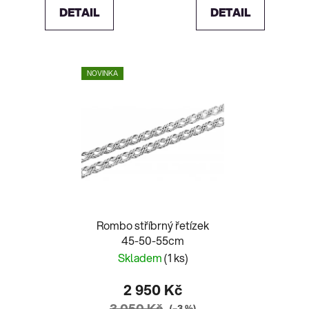
DETAIL
DETAIL
NOVINKA
Rombo stříbrný řetízek
45-50-55cm
Skladem
(1 ks)
2 950 Kč
3 050 Kč
(–3 %)