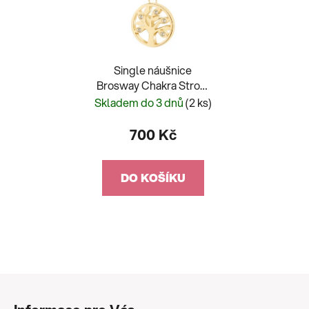
Single náušnice
Brosway Chakra Strom
života BHKE005 - 1 kus
Skladem do 3 dnů
(2 ks)
700 Kč
DO KOŠÍKU
Z
á