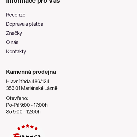
Informace pro Vás
p
a
Recenze
t
Doprava a platba
í
Značky
O nás
Kontakty
Kamenná prodejna
Hlavní třída 486/124
353 01 Mariánské Lázně
Otevřeno:
Po-Pá 9:00 - 17:00h
So 9:00 - 12:00h