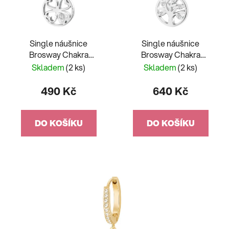
Single náušnice
Single náušnice
Brosway Chakra
Brosway Chakra
Čtyřlístek BHKE001 - 1
BHKE004 - 1 kus
Skladem
(2 ks)
Skladem
(2 ks)
kus
490 Kč
640 Kč
DO KOŠÍKU
DO KOŠÍKU