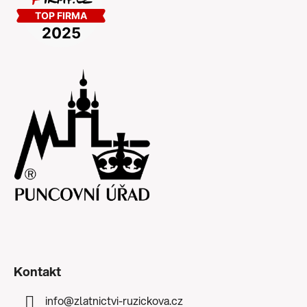
Kontakt
info
@
zlatnictvi-ruzickova.cz