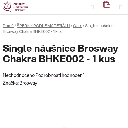
Přejít
Hledat
NÁKUP
na
KOŠÍK
obsah
Domů
/
ŠPERKY PODLE MATERIÁLU
/
Ocel
/
Single náušnice
Brosway Chakra BHKE002 - 1 kus
Single náušnice Brosway
Chakra BHKE002 - 1 kus
Průměrné
Neohodnoceno
Podrobnosti hodnocení
hodnocení
Značka:
Brosway
produktu
je
0,0
z
5