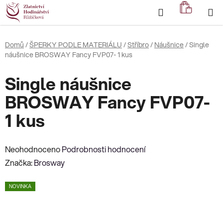
Přejít
Hledat
NÁKUP
na
KOŠÍK
obsah
Domů
/
ŠPERKY PODLE MATERIÁLU
/
Stříbro
/
Náušnice
/
Single
náušnice BROSWAY Fancy FVP07- 1 kus
Single náušnice
BROSWAY Fancy FVP07-
1 kus
Průměrné
Neohodnoceno
Podrobnosti hodnocení
hodnocení
Značka:
Brosway
produktu
NOVINKA
je
0,0
z