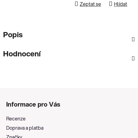
Zeptat se
Hlídat
Popis
Hodnocení
Z
á
Informace pro Vás
p
a
Recenze
t
Doprava a platba
í
Značky