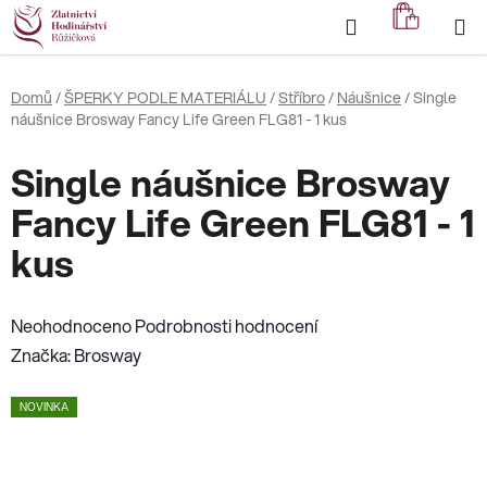
Přejít
Hledat
NÁKUP
na
KOŠÍK
obsah
Domů
/
ŠPERKY PODLE MATERIÁLU
/
Stříbro
/
Náušnice
/
Single
náušnice Brosway Fancy Life Green FLG81 - 1 kus
Single náušnice Brosway
Fancy Life Green FLG81 - 1
kus
Průměrné
Neohodnoceno
Podrobnosti hodnocení
hodnocení
Značka:
Brosway
produktu
NOVINKA
je
0,0
z