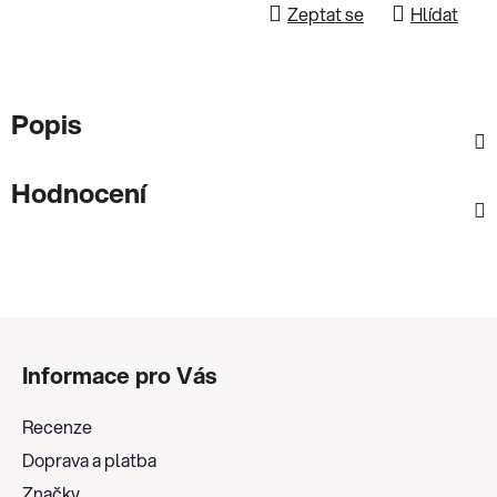
Zeptat se
Hlídat
Popis
Hodnocení
Z
á
Informace pro Vás
p
a
Recenze
t
Doprava a platba
í
Značky