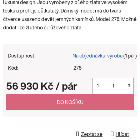
luxusní design. Jsou vyrobeny z bílého zlata ve vysokém
lesku a profil je půlkulatý. Dámský model má do tvaru
čtverce usazeno devět jemných kamínků. Model 278. Možné
dodat i ze žlutého či růžového zlata.
Dostupnost
Na objednávku-výroba
(1 pár)
Kód:
278
56 930 Kč
/ pár
Měrná cena:
DO KOŠÍKU
Zeptat se
Hlídat