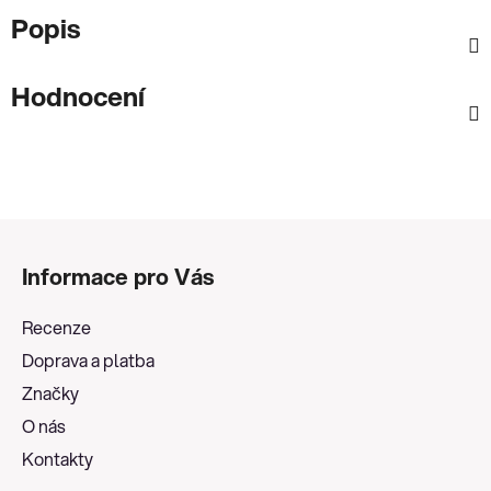
Popis
Hodnocení
Z
á
Informace pro Vás
p
a
Recenze
t
Doprava a platba
í
Značky
O nás
Kontakty