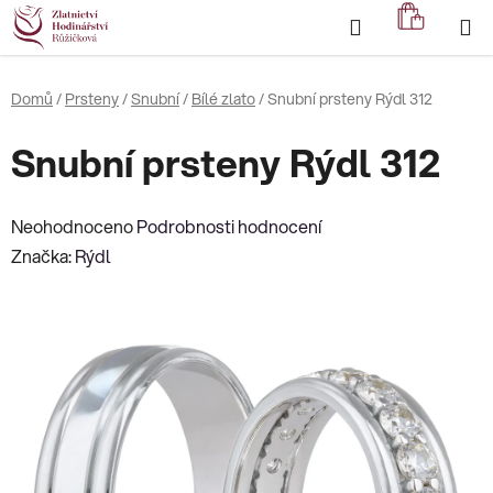
Přejít
Hledat
NÁKUP
na
KOŠÍK
obsah
Domů
/
Prsteny
/
Snubní
/
Bílé zlato
/
Snubní prsteny Rýdl 312
Snubní prsteny Rýdl 312
Průměrné
Neohodnoceno
Podrobnosti hodnocení
hodnocení
Značka:
Rýdl
produktu
je
0,0
z
5
hvězdiček.