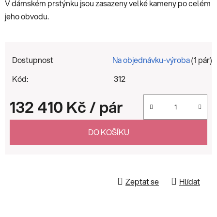
V dámském prstýnku jsou zasazeny velké kameny po celém
jeho obvodu.
Dostupnost
Na objednávku-výroba
(1 pár)
Kód:
312
132 410 Kč
/ pár
Měrná cena:
DO KOŠÍKU
Zeptat se
Hlídat