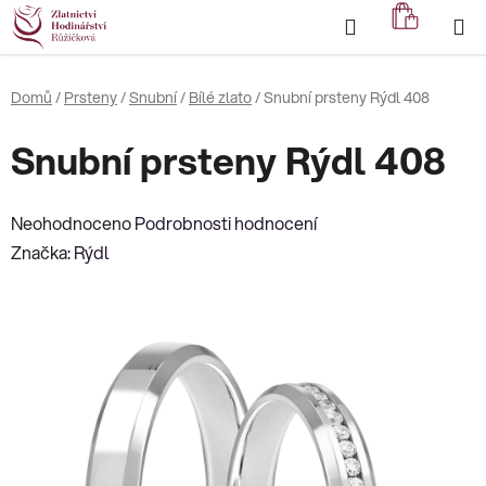
Přejít
Hledat
NÁKUP
na
KOŠÍK
obsah
Domů
/
Prsteny
/
Snubní
/
Bílé zlato
/
Snubní prsteny Rýdl 408
Snubní prsteny Rýdl 408
Průměrné
Neohodnoceno
Podrobnosti hodnocení
hodnocení
Značka:
Rýdl
produktu
je
0,0
z
5
hvězdiček.