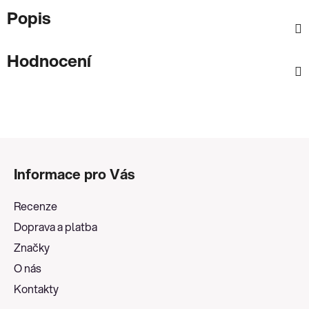
Popis
Hodnocení
Z
á
Informace pro Vás
p
a
Recenze
t
Doprava a platba
í
Značky
O nás
Kontakty