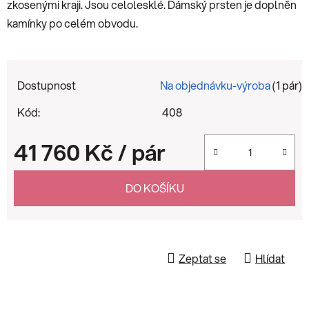
zkosenými kraji. Jsou celolesklé. Dámský prsten je doplněn
kamínky po celém obvodu.
Dostupnost
Na objednávku-výroba
(1 pár)
Kód:
408
41 760 Kč
/ pár
Měrná cena:
DO KOŠÍKU
Zeptat se
Hlídat