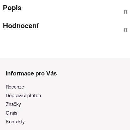
Popis
Hodnocení
Z
á
Informace pro Vás
p
a
Recenze
t
Doprava a platba
í
Značky
O nás
Kontakty