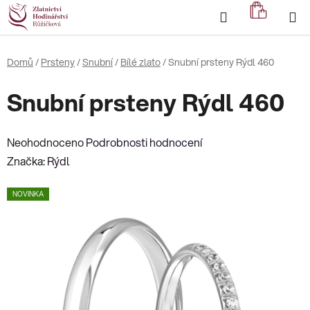
Přejít
Hledat
NÁKUP
na
KOŠÍK
obsah
Domů
/
Prsteny
/
Snubní
/
Bílé zlato
/
Snubní prsteny Rýdl 460
Snubní prsteny Rýdl 460
Průměrné
Neohodnoceno
Podrobnosti hodnocení
hodnocení
Značka:
Rýdl
produktu
NOVINKA
je
0,0
z
5
hvězdiček.