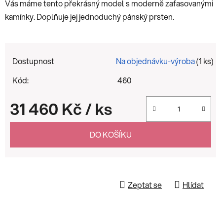
Vás máme tento překrásný model s moderně zafasovanými
kamínky. Doplňuje jej jednoduchý pánský prsten.
Dostupnost
Na objednávku-výroba
(1 ks)
Kód:
460
31 460 Kč
/ ks
Měrná cena:
DO KOŠÍKU
Zeptat se
Hlídat