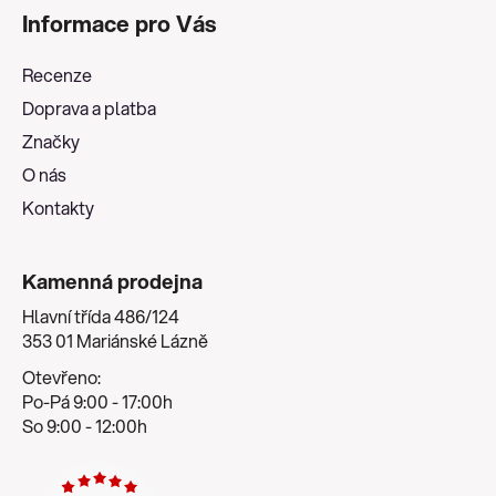
á
Informace pro Vás
p
a
Recenze
t
Doprava a platba
í
Značky
O nás
Kontakty
Kamenná prodejna
Hlavní třída 486/124
353 01 Mariánské Lázně
Otevřeno:
Po-Pá 9:00 - 17:00h
So 9:00 - 12:00h