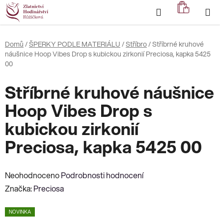
Přejít
Hledat
NÁKUP
na
KOŠÍK
obsah
Domů
/
ŠPERKY PODLE MATERIÁLU
/
Stříbro
/
Stříbrné kruhové
náušnice Hoop Vibes Drop s kubickou zirkonií Preciosa, kapka 5425
00
Stříbrné kruhové náušnice
Hoop Vibes Drop s
kubickou zirkonií
Preciosa, kapka 5425 00
Průměrné
Neohodnoceno
Podrobnosti hodnocení
hodnocení
Značka:
Preciosa
produktu
NOVINKA
je