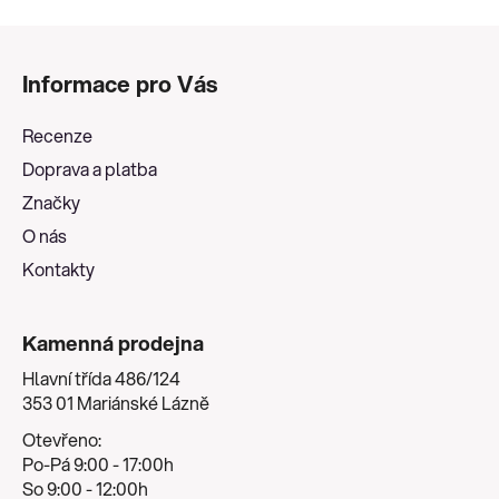
Z
á
Informace pro Vás
p
a
Recenze
t
Doprava a platba
í
Značky
O nás
Kontakty
Kamenná prodejna
Hlavní třída 486/124
353 01 Mariánské Lázně
Otevřeno:
Po-Pá 9:00 - 17:00h
So 9:00 - 12:00h