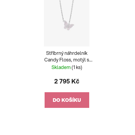
Stříbrný náhrdelník
Candy Floss, motýl s
kubickou zirkonií
Skladem
(1 ks)
Preciosa 5400 69
2 795 Kč
DO KOŠÍKU