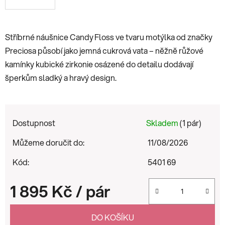
Stříbrné náušnice Candy Floss ve tvaru motýlka od značky
Preciosa působí jako jemná cukrová vata – něžně růžové
kamínky kubické zirkonie osázené do detailu dodávají
šperkům sladký a hravý design.
Dostupnost
Skladem
(1 pár)
Můžeme doručit do:
11/08/2026
Kód:
5401 69
1 895 Kč
/ pár
Měrná cena:
DO KOŠÍKU