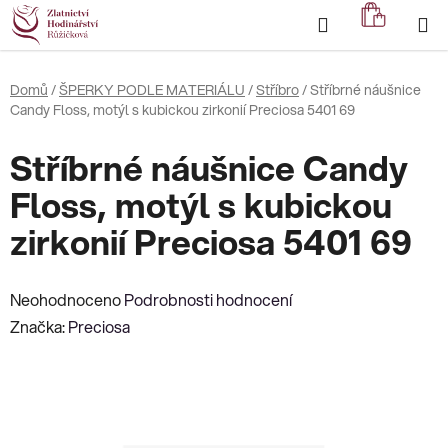
Přejít
Hledat
NÁKUP
na
KOŠÍK
obsah
Domů
/
ŠPERKY PODLE MATERIÁLU
/
Stříbro
/
Stříbrné náušnice
Candy Floss, motýl s kubickou zirkonií Preciosa 5401 69
Stříbrné náušnice Candy
Floss, motýl s kubickou
zirkonií Preciosa 5401 69
Průměrné
Neohodnoceno
Podrobnosti hodnocení
hodnocení
Značka:
Preciosa
produktu
je
0,0
z