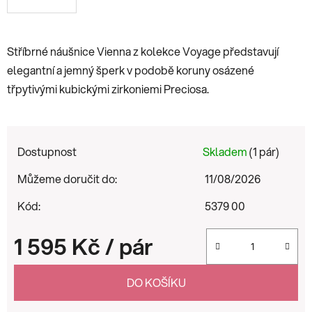
Stříbrné náušnice Vienna z kolekce Voyage představují
elegantní a jemný šperk v podobě koruny osázené
třpytivými kubickými zirkoniemi Preciosa.
Dostupnost
Skladem
(1 pár)
Můžeme doručit do:
11/08/2026
Kód:
5379 00
1 595 Kč
/ pár
Měrná cena:
DO KOŠÍKU