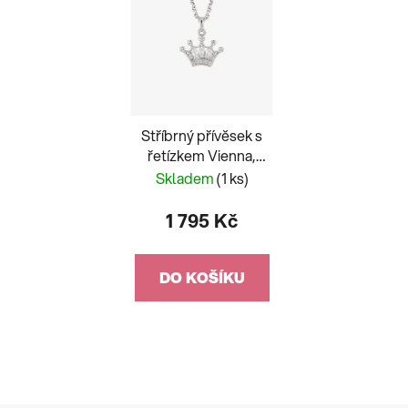
Stříbrný přívěsek s
řetízkem Vienna,
korunka s kubickou
Skladem
(1 ks)
zirkonií Preciosa 5378 00
1 795 Kč
DO KOŠÍKU