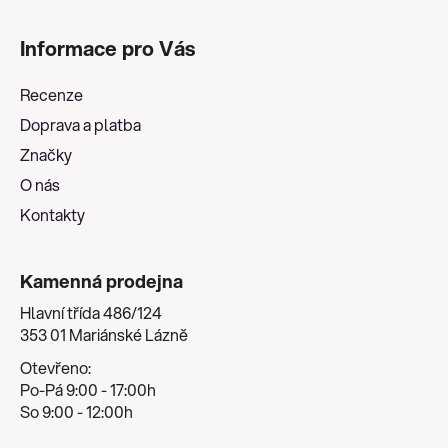
Z
á
Informace pro Vás
p
a
Recenze
t
Doprava a platba
í
Značky
O nás
Kontakty
Kamenná prodejna
Hlavní třída 486/124
353 01 Mariánské Lázně
Otevřeno:
Po-Pá 9:00 - 17:00h
So 9:00 - 12:00h