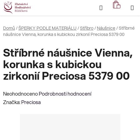
Přejít
Hledat
NÁKUP
na
KOŠÍK
obsah
Domů
/
ŠPERKY PODLE MATERIÁLU
/
Stříbro
/
Náušnice
/
Stříbrné
náušnice Vienna, korunka s kubickou zirkonií Preciosa 5379 00
Stříbrné náušnice Vienna,
korunka s kubickou
zirkonií Preciosa 5379 00
Průměrné
Neohodnoceno
Podrobnosti hodnocení
hodnocení
Značka:
Preciosa
produktu
je
0,0
z