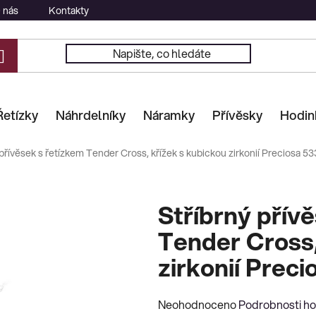
 nás
Kontakty
Řetízky
Náhrdelníky
Náramky
Přívěsky
Hodin
 přívěsek s řetízkem Tender Cross, křížek s kubickou zirkonií Preciosa 5
Stříbrný přív
Tender Cross,
zirkonií Prec
Průměrné
Neohodnoceno
Podrobnosti h