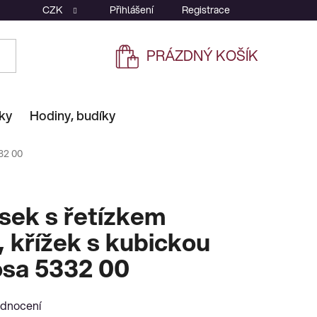
CZK
Přihlášení
Registrace
PRÁZDNÝ KOŠÍK
NÁKUPNÍ
KOŠÍK
ky
Hodiny, budíky
332 00
ěsek s řetízkem
 křížek s kubickou
iosa 5332 00
odnocení