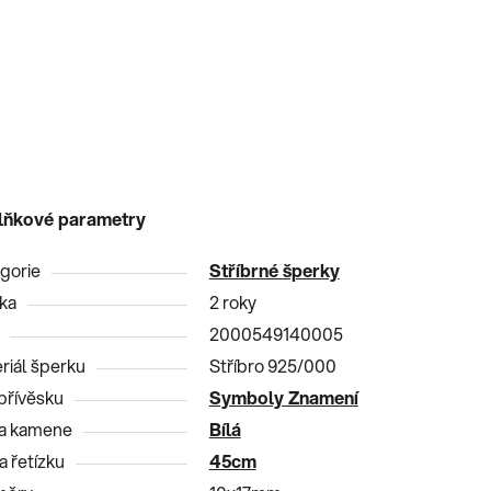
lňkové parametry
gorie
Stříbrné šperky
ka
2 roky
2000549140005
riál šperku
Stříbro 925/000
přívěsku
Symboly Znamení
a kamene
Bílá
a řetízku
45cm