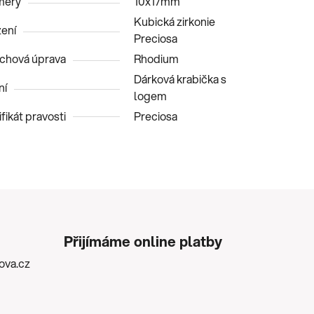
měry
10x17mm
Kubická zirkonie
ení
Preciosa
chová úprava
Rhodium
Dárková krabička s
ní
logem
fikát pravosti
Preciosa
Přijímáme online platby
kova.cz