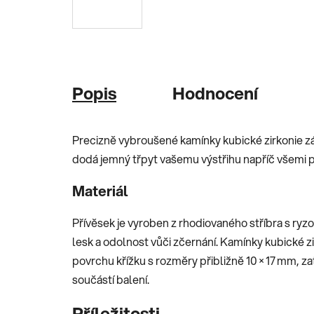
Popis
Hodnocení
Precizně vybroušené kamínky kubické zirkonie zá
dodá jemný třpyt vašemu výstřihu napříč všemi př
Materiál
Přívěsek je vyroben z rhodiovaného stříbra s ryzo
lesk a odolnost vůči zčernání. Kamínky kubické 
povrchu křížku s rozměry přibližně 10 × 17 mm, z
součástí balení.
Příležitosti