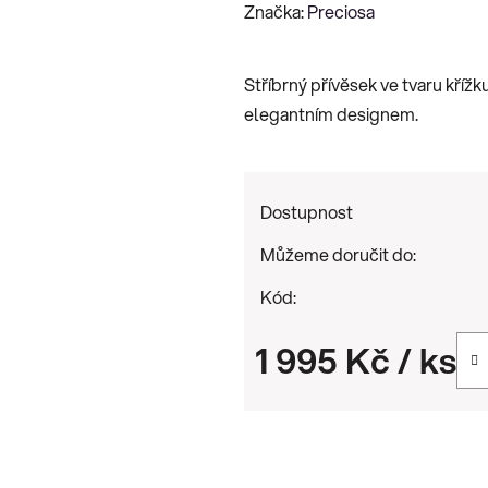
hodnocení
Značka:
Preciosa
produktu
je
Stříbrný přívěsek ve tvaru kříž
0,0
elegantním designem.
z
5
hvězdiček.
Dostupnost
Můžeme doručit do:
Kód:
1 995 Kč
/ ks
Měrná cena: