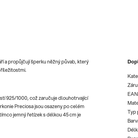
ří a propůjčují šperku něžný půvab, který
Dop
íležitostmi.
Kate
Záru
EAN
stí 925/1000, což zaručuje dlouhotrvající
Mate
zirkonie Preciosa jsou osazeny po celém
Typ 
atímco jemný řetízek s délkou 45 cm je
Barv
Délk