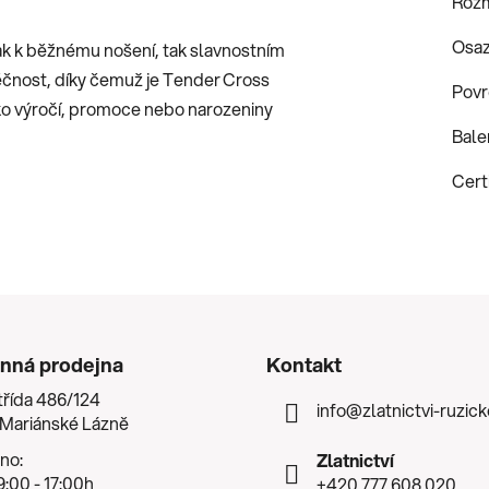
Roz
Osaz
jak k běžnému nošení, tak slavnostním
ěčnost, díky čemuž je Tender Cross
Povr
 výročí, promoce nebo narozeniny
Bale
Certi
nná prodejna
Kontakt
třída 486/124
info
@
zlatnictvi-ruzic
 Mariánské Lázně
no:
Zlatnictví
:00 - 17:00h
+420 777 608 020