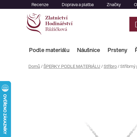
Přejít
Recenze
Doprava a platba
Značky
O
na
obsah
Podle materiálu
Náušnice
Prsteny
Domů
/
ŠPERKY PODLE MATERIÁLU
/
Stříbro
/
Stříbrný