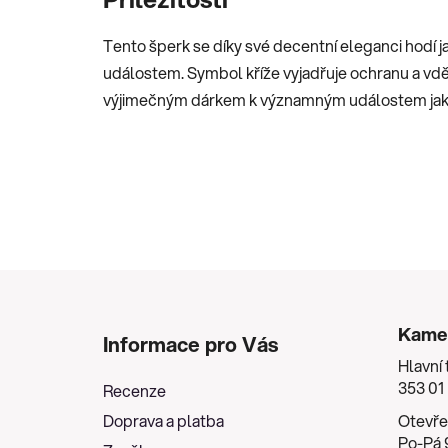
Tento šperk se díky své decentní eleganci hodí 
událostem. Symbol kříže vyjadřuje ochranu a vd
výjimečným dárkem k významným událostem jako
Z
á
Kame
Informace pro Vás
p
Hlavní 
a
353 01
Recenze
t
Doprava a platba
Otevře
í
Po-Pá 9