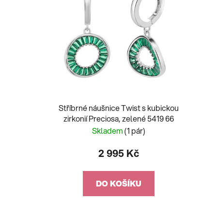
Stříbrné náušnice Twist s kubickou
zirkonií Preciosa, zelené 5419 66
Skladem
(1 pár)
2 995 Kč
DO KOŠÍKU