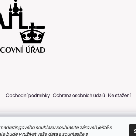
Obchodní podmínky
Ochrana osobních údajů
Ke stažení
marketingového souhlasu souhlasíte zároveň ještě s
 2026
Z&H Růžičková
. Všechna práva vyhrazena.
Upravit nastav
le bude využívat vaše data a souhlasíte s