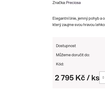
hodnocení
Značka:
Preciosa
produktu
je
Elegantní linie, jemný pohyb a o
0,0
který zaujme svou hravou lehkos
z
5
hvězdiček.
Dostupnost
Můžeme doručit do:
Kód:
2 795 Kč
/ ks
Měrná cena: