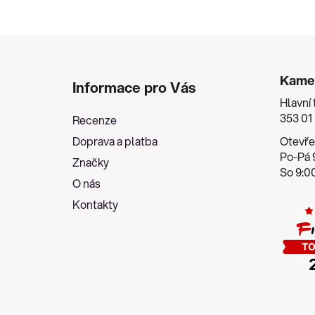
Z
á
Kame
Informace pro Vás
p
Hlavní 
a
353 01
Recenze
t
Doprava a platba
Otevře
í
Po-Pá 9
Značky
So 9:00
O nás
Kontakty