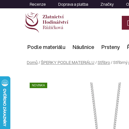
Přejít
Recenze
Doprava a platba
Značky
O
na
obsah
Podle materiálu
Náušnice
Prsteny
Domů
/
ŠPERKY PODLE MATERIÁLU
/
Stříbro
/
Stříbrný
NOVINKA