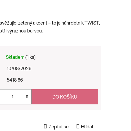
svěžující zelený akcent – to je náhrdelník TWIST,
tí i výraznou barvou.
Skladem
(1 ks)
10/08/2026
5418 66
DO KOŠÍKU
Zeptat se
Hlídat