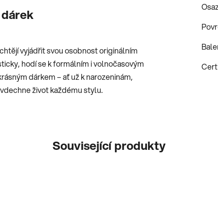
Osaz
 dárek
Povr
Bale
htějí vyjádřit svou osobnost originálním
icky, hodí se k formálním i volnočasovým
Certi
 krásným dárkem – ať už k narozeninám,
ý vdechne život každému stylu.
Související produkty