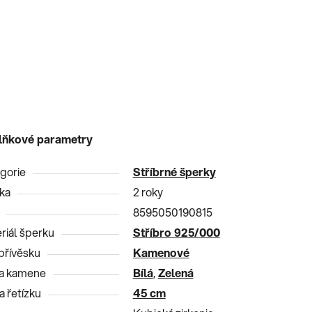
lňkové parametry
gorie
Stříbrné šperky
ka
2 roky
8595050190815
riál šperku
Stříbro 925/000
přívěsku
Kamenové
a kamene
Bílá
,
Zelená
a řetízku
45 cm