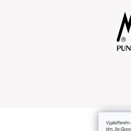
Vyjádřením 
Copyright
tím, že Goog