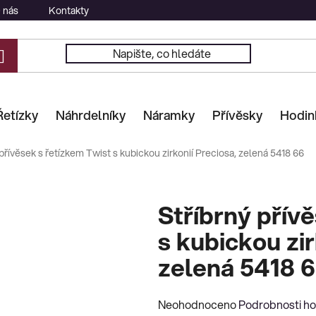
 nás
Kontakty
Řetízky
Náhrdelníky
Náramky
Přívěsky
Hodin
 přívěsek s řetízkem Twist s kubickou zirkonií Preciosa, zelená 5418 66
Stříbrný přív
s kubickou zir
zelená 5418 
Průměrné
Neohodnoceno
Podrobnosti h