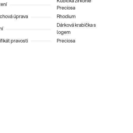
Kubická zirkonie
ení
Preciosa
chová úprava
Rhodium
Dárková krabička s
ní
logem
fikát pravosti
Preciosa