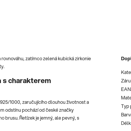
a rovnováhu, zatímco zelená kubická zirkonie
Dop
ty.
Kate
n s charakterem
Záru
EAN
Mate
ti 925/1000, zaručujícího dlouhou životnost a
Typ 
ném odstínu pochází od české značky
Barv
o brusu. Řetízek je jemný, ale pevný, s
Délk