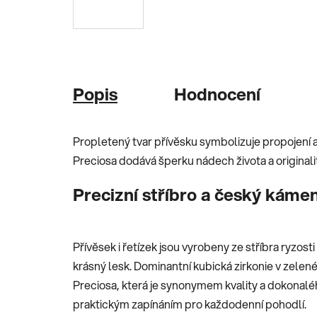
Popis
Hodnocení
Propletený tvar přívěsku symbolizuje propojení 
Preciosa dodává šperku nádech života a originali
Precizní stříbro a český káme
Přívěsek i řetízek jsou vyrobeny ze stříbra ryzos
krásný lesk. Dominantní kubická zirkonie v zele
Preciosa, která je synonymem kvality a dokonaléh
praktickým zapínáním pro každodenní pohodlí.