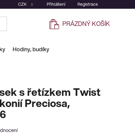
CZK
Přihlášení
Registrace
PRÁZDNÝ KOŠÍK
NÁKUPNÍ
KOŠÍK
ky
Hodiny, budíky
ěsek s řetízkem Twist
konií Preciosa,
66
odnocení