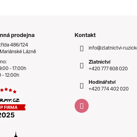
nná prodejna
Kontakt
třída 486/124
info
@
zlatnictvi-ruzic
 Mariánské Lázně
no:
Zlatnictví
:00 - 17:00h
+420 777 608 020
 - 12:00h
Hodinářství
+420 774 402 020