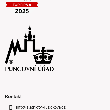
Kontakt
info
@
zlatnictvi-ruzickova.cz