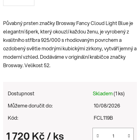
Půvabný prsten značky Brosway
Fancy Cloud Light Blue
je
elegantní šperk, který okouzlí každou ženu, je vyrobený z
kvalitního stříbra 925/000 s rhodiovaným povrchem a
ozdobený světle modrými kubickými zirkony, vytváří jemný a
moderní vzhled. Dodáváme v originální krabičce značky
Brosway. Velikost 52.
Dostupnost
Skladem
(1 ks)
Můžeme doručit do:
10/08/2026
Kód:
FCL119B
1 720 Kč
/ ks