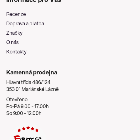
p
a
Recenze
t
Doprava a platba
í
Značky
O nás
Kontakty
Kamenná prodejna
Hlavní třída 486/124
353 01 Mariánské Lázně
Otevřeno:
Po-Pá 9:00 - 17:00h
So 9:00 - 12:00h