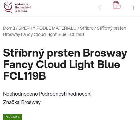
Přejít
Hledat
NÁKUP
na
KOŠÍK
obsah
Domů
/
ŠPERKY PODLE MATERIÁLU
/
Stříbro
/
Stříbrný prsten
Brosway Fancy Cloud Light Blue FCL119B
Stříbrný prsten Brosway
Fancy Cloud Light Blue
FCL119B
Průměrné
Neohodnoceno
Podrobnosti hodnocení
hodnocení
Značka:
Brosway
produktu
NOVINKA
je
0,0
z