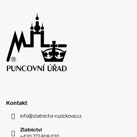
Kontakt
info
@
zlatnictvi-ruzickova.cz
Zlatnictví
+420 777 608 020