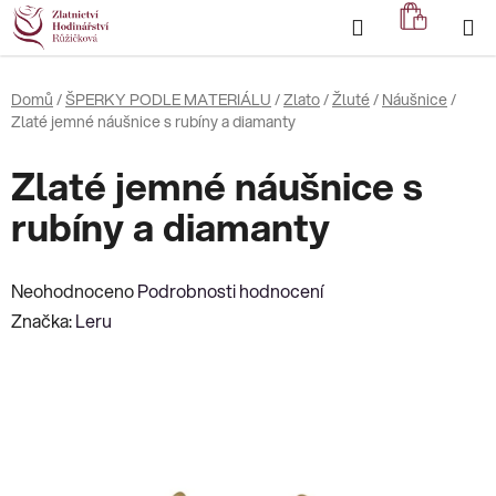
Přejít
Hledat
NÁKUP
na
KOŠÍK
obsah
Domů
/
ŠPERKY PODLE MATERIÁLU
/
Zlato
/
Žluté
/
Náušnice
/
Zlaté jemné náušnice s rubíny a diamanty
Zlaté jemné náušnice s
rubíny a diamanty
Průměrné
Neohodnoceno
Podrobnosti hodnocení
hodnocení
Značka:
Leru
produktu
je
0,0
z
5