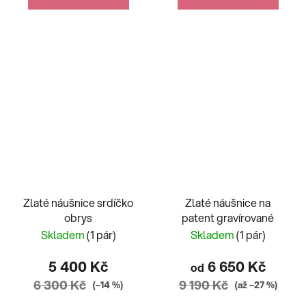
Zlaté náušnice srdíčko
Zlaté náušnice na
obrys
patent gravírované
Skladem
(1 pár)
Skladem
(1 pár)
5 400 Kč
6 650 Kč
od
6 300 Kč
9 190 Kč
(–14 %)
(až –27 %)