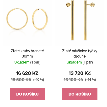
Zlaté kruhy hranaté
Zlaté náušnice tyčky
30mm
dlouhé
Skladem
(1 pár)
Skladem
(1 pár)
16 620 Kč
13 720 Kč
18 500 Kč
16 100 Kč
(–10 %)
(–14 %)
DO KOŠÍKU
DO KOŠÍKU