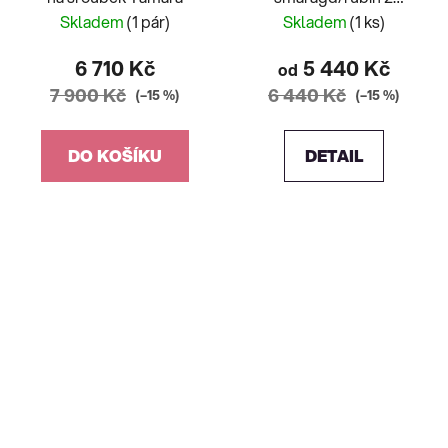
varianty
Skladem
(1 pár)
Skladem
(1 ks)
6 710 Kč
5 440 Kč
od
7 900 Kč
6 440 Kč
(–15 %)
(–15 %)
DO KOŠÍKU
DETAIL