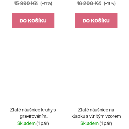
15 990 Kč
16 200 Kč
(–11 %)
(–11 %)
DO KOŠÍKU
DO KOŠÍKU
Zlaté náušnice kruhy s
Zlaté náušnice na
gravírováním
klapku s vlnitým vzorem
dvoubarevné
Skladem
(1 pár)
Skladem
(1 pár)