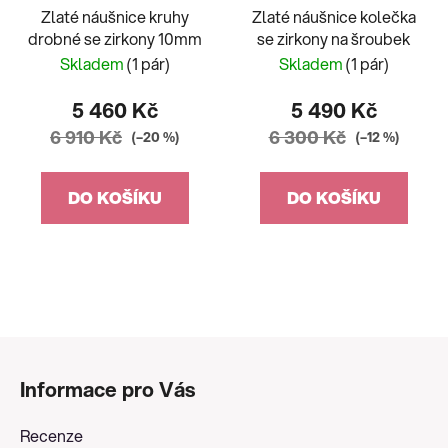
Zlaté náušnice kruhy
Zlaté náušnice kolečka
drobné se zirkony 10mm
se zirkony na šroubek
Skladem
(1 pár)
Skladem
(1 pár)
5 460 Kč
5 490 Kč
6 910 Kč
6 300 Kč
(–20 %)
(–12 %)
DO KOŠÍKU
DO KOŠÍKU
Z
á
Informace pro Vás
p
a
Recenze