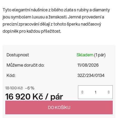
Tyto elegantní náušnice z bílého zlata s rubíny a diamanty
jsou symbolem luxusu a ženskosti. Jemné provedení a
precizní zpracování dělají z tohoto šperku nadčasový
doplněk pro každou příležitost.
Dostupnost
Skladem
(1 pár)
Můžeme doručit do:
11/08/2026
Kód:
32Z/234/0134
18 100 Kč
–6 %
16 920 Kč
/ pár
Měrná cena:
DO KOŠÍKU