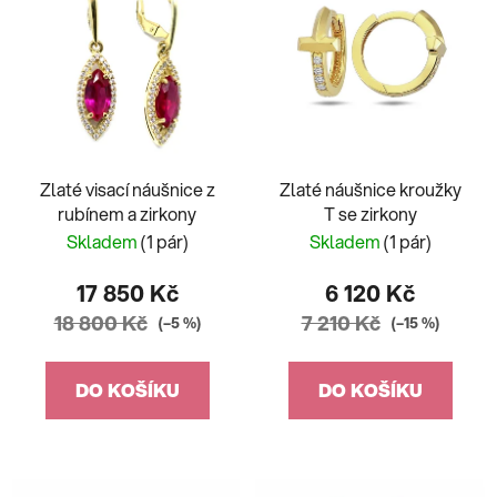
Zlaté visací náušnice z
Zlaté náušnice kroužky
rubínem a zirkony
T se zirkony
Skladem
(1 pár)
Skladem
(1 pár)
17 850 Kč
6 120 Kč
18 800 Kč
7 210 Kč
(–5 %)
(–15 %)
DO KOŠÍKU
DO KOŠÍKU