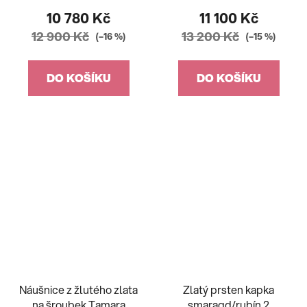
10 780 Kč
11 100 Kč
12 900 Kč
13 200 Kč
(–16 %)
(–15 %)
DO KOŠÍKU
DO KOŠÍKU
Náušnice z žlutého zlata
Zlatý prsten kapka
na šroubek Tamara
smaragd/rubín 2