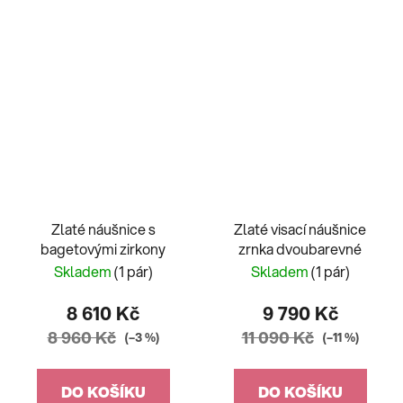
Zlaté náušnice s
Zlaté visací náušnice
bagetovými zirkony
zrnka dvoubarevné
Skladem
(1 pár)
Skladem
(1 pár)
8 610 Kč
9 790 Kč
8 960 Kč
11 090 Kč
(–3 %)
(–11 %)
DO KOŠÍKU
DO KOŠÍKU