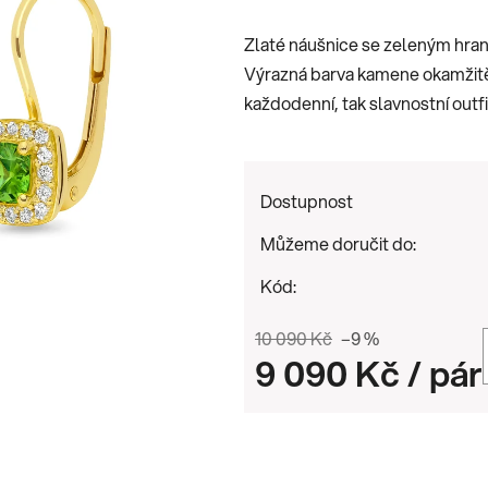
je
Zlaté náušnice se zeleným hra
0,0
Výrazná barva kamene okamžitě
z
každodenní, tak slavnostní outfi
5
hvězdiček.
Dostupnost
Můžeme doručit do:
Kód:
10 090 Kč
–9 %
9 090 Kč
/ pár
Měrná cena: