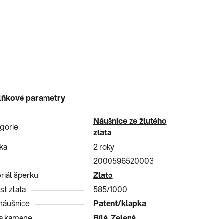
lňkové parametry
Náušnice ze žlutého
gorie
zlata
ka
2 roky
2000596520003
riál šperku
Zlato
st zlata
585/1000
náušnice
Patent/klapka
a kamene
Bílá
,
Zelená