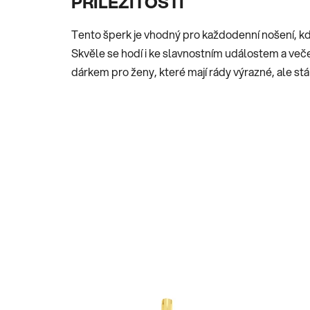
PŘÍLEŽITOSTI
Tento šperk je vhodný pro každodenní nošení, k
Skvěle se hodí i ke slavnostním událostem a veče
dárkem pro ženy, které mají rády výrazné, ale st