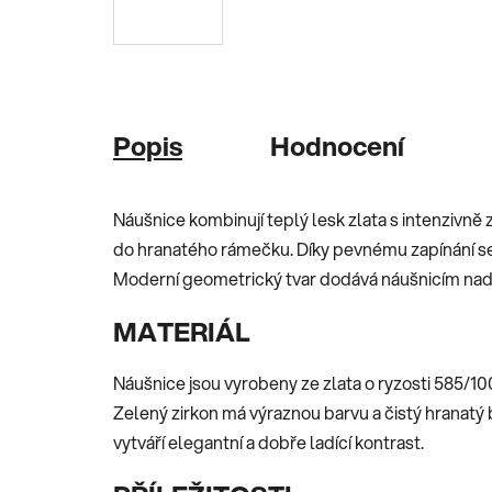
Popis
Hodnocení
Náušnice kombinují teplý lesk zlata s intenzivně
do hranatého rámečku. Díky pevnému zapínání se
Moderní geometrický tvar dodává náušnicím nad
MATERIÁL
Náušnice jsou vyrobeny ze zlata o ryzosti 585/10
Zelený zirkon má výraznou barvu a čistý hranat
vytváří elegantní a dobře ladící kontrast.