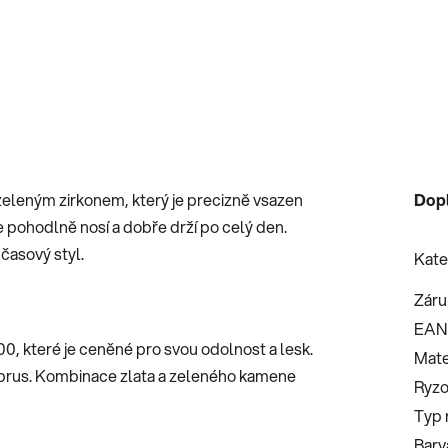
 zeleným zirkonem, který je precizně vsazen
Dop
 pohodlně nosí a dobře drží po celý den.
časový styl.
Kate
Záru
EAN
00, které je ceněné pro svou odolnost a lesk.
Mate
ý brus. Kombinace zlata a zeleného kamene
Ryzo
Typ 
Barv