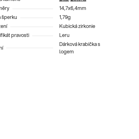
měry
14,7x6,4mm
 šperku
1,79g
ení
Kubická zirkonie
fikát pravosti
Leru
Dárková krabička s
ní
logem