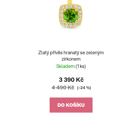
Zlatý přívěs hranatý se zeleným
zirkonem
Skladem
(1 ks)
3 390 Kč
4 490 Kč
(–24 %)
DO KOŠÍKU