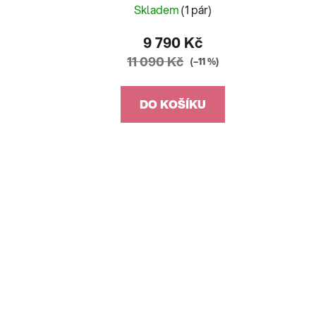
Skladem
(1 pár)
9 790 Kč
11 090 Kč
(–11 %)
DO KOŠÍKU