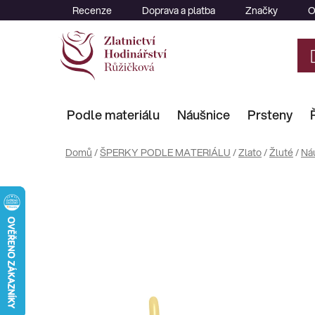
Přejít
Recenze
Doprava a platba
Značky
O
na
obsah
Podle materiálu
Náušnice
Prsteny
Domů
/
ŠPERKY PODLE MATERIÁLU
/
Zlato
/
Žluté
/
Ná