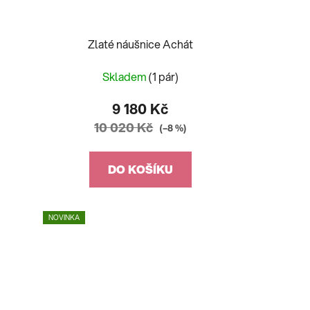
Zlaté náušnice Achát
Skladem
(1 pár)
9 180 Kč
10 020 Kč
(–8 %)
DO KOŠÍKU
NOVINKA