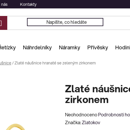
 nás
Kontakty
Řetízky
Náhrdelníky
Náramky
Přívěsky
Hodin
ušnice
/
Zlaté náušnice hranaté se zeleným zirkonem
Zlaté náušnic
zirkonem
Průměrné
Neohodnoceno
Podrobnosti h
hodnocení
Značka:
Zlatokov
produktu