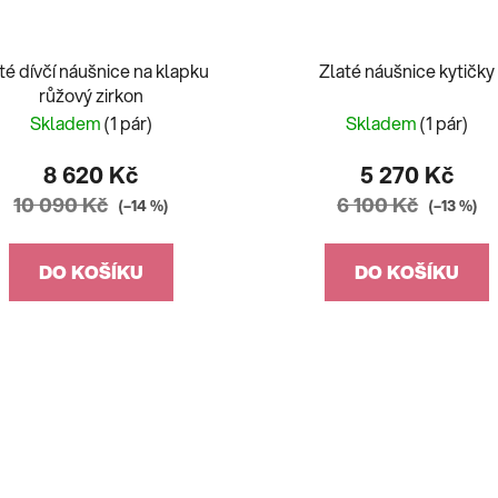
té dívčí náušnice na klapku
Zlaté náušnice kytičky
růžový zirkon
Skladem
(1 pár)
Skladem
(1 pár)
8 620 Kč
5 270 Kč
10 090 Kč
6 100 Kč
(–14 %)
(–13 %)
DO KOŠÍKU
DO KOŠÍKU