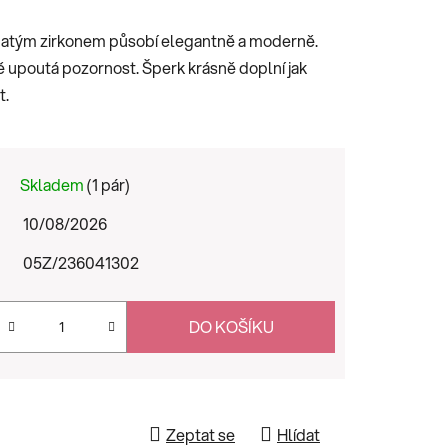
natým zirkonem působí elegantně a moderně.
 upoutá pozornost. Šperk krásně doplní jak
t.
Skladem
(1 pár)
10/08/2026
05Z/236041302
DO KOŠÍKU
Zeptat se
Hlídat