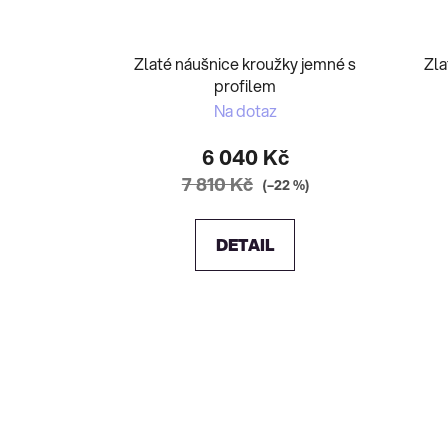
Zlaté náušnice kroužky jemné s
Zla
profilem
Na dotaz
6 040 Kč
7 810 Kč
(–22 %)
DETAIL