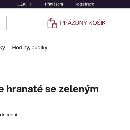
CZK
Přihlášení
Registrace
PRÁZDNÝ KOŠÍK
NÁKUPNÍ
KOŠÍK
ky
Hodiny, budíky
e hranaté se zeleným
odnocení