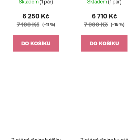
Skladem
(1 pár)
Skladem
(1 pár)
6 250 Kč
6 710 Kč
7 100 Kč
7 900 Kč
(–11 %)
(–15 %)
DO KOŠÍKU
DO KOŠÍKU
Zlaté náušnice kytičky
Zlaté náušnice kulaté