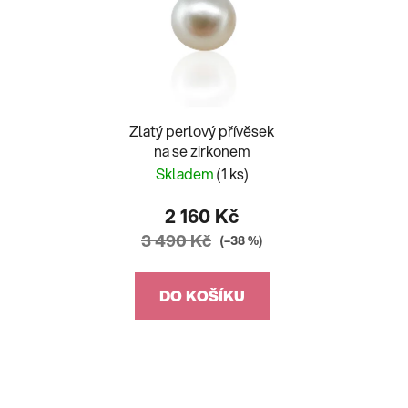
Zlatý perlový přívěsek
na se zirkonem
Skladem
(1 ks)
2 160 Kč
3 490 Kč
(–38 %)
DO KOŠÍKU