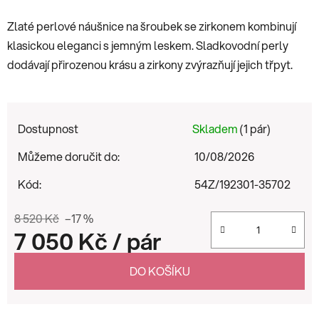
Zlaté perlové náušnice na šroubek se zirkonem kombinují
klasickou eleganci s jemným leskem. Sladkovodní perly
dodávají přirozenou krásu a zirkony zvýrazňují jejich třpyt.
Dostupnost
Skladem
(1 pár)
Můžeme doručit do:
10/08/2026
Kód:
54Z/192301-35702
8 520 Kč
–17 %
7 050 Kč
/ pár
Měrná cena:
DO KOŠÍKU