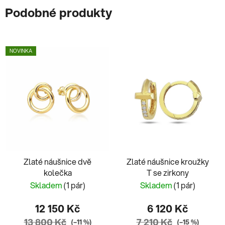
Podobné produkty
NOVINKA
Zlaté náušnice dvě
Zlaté náušnice kroužky
kolečka
T se zirkony
Skladem
(1 pár)
Skladem
(1 pár)
12 150 Kč
6 120 Kč
13 800 Kč
7 210 Kč
(–11 %)
(–15 %)