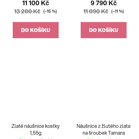
11 100 Kč
9 790 Kč
13 200 Kč
11 090 Kč
(–15 %)
(–11 %)
DO KOŠÍKU
DO KOŠÍKU
Zlaté náušnice kostky
Náušnice z žlutého zlata
1,55g
na šroubek Tamara