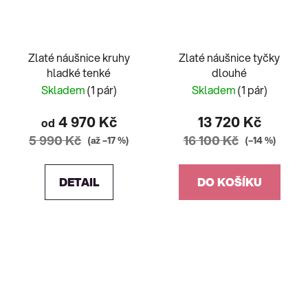
Zlaté náušnice kruhy
Zlaté náušnice tyčky
hladké tenké
dlouhé
Skladem
(1 pár)
Skladem
(1 pár)
4 970 Kč
13 720 Kč
od
5 990 Kč
16 100 Kč
(až –17 %)
(–14 %)
DETAIL
DO KOŠÍKU