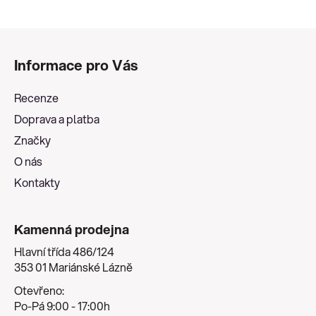
Z
á
Informace pro Vás
p
a
Recenze
t
Doprava a platba
í
Značky
O nás
Kontakty
Kamenná prodejna
Hlavní třída 486/124
353 01 Mariánské Lázně
Otevřeno:
Po-Pá 9:00 - 17:00h