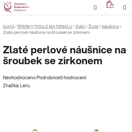
Přejít
Hledat
NÁKUP
na
KOŠÍK
obsah
Domů
/
ŠPERKY PODLE MATERIÁLU
/
Zlato
/
Žluté
/
Náušnice
/
Zlaté perlové náušnice na šroubek se zirkonem
Zlaté perlové náušnice na
šroubek se zirkonem
Průměrné
Neohodnoceno
Podrobnosti hodnocení
hodnocení
Značka:
Leru
produktu
je
0,0
z
5