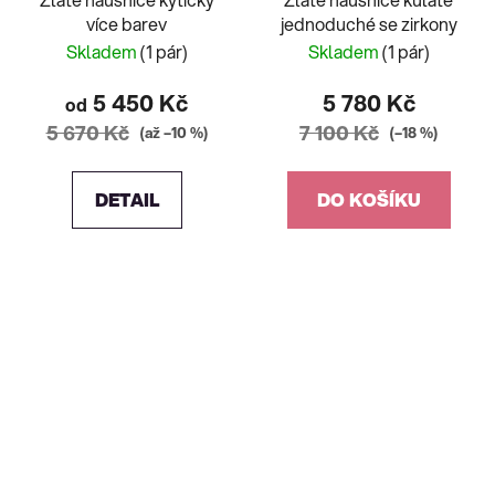
více barev
jednoduché se zirkony
Skladem
(1 pár)
Skladem
(1 pár)
5 450 Kč
5 780 Kč
od
5 670 Kč
7 100 Kč
(až –10 %)
(–18 %)
DETAIL
DO KOŠÍKU